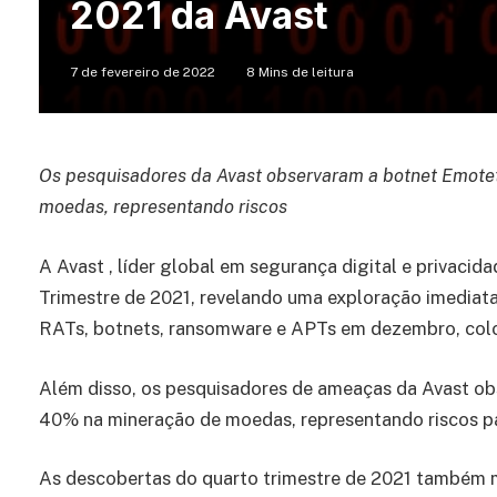
2021 da Avast
7 de fevereiro de 2022
8 Mins de leitura
Os pesquisadores da Avast observaram a botnet Emote
moedas, representando riscos
A Avast , líder global em segurança digital e privaci
Trimestre de 2021, revelando uma exploração imediat
RATs, botnets, ransomware e APTs em dezembro, col
Além disso, os pesquisadores de ameaças da Avast ob
40% na mineração de moedas, representando riscos p
As descobertas do quarto trimestre de 2021 também 