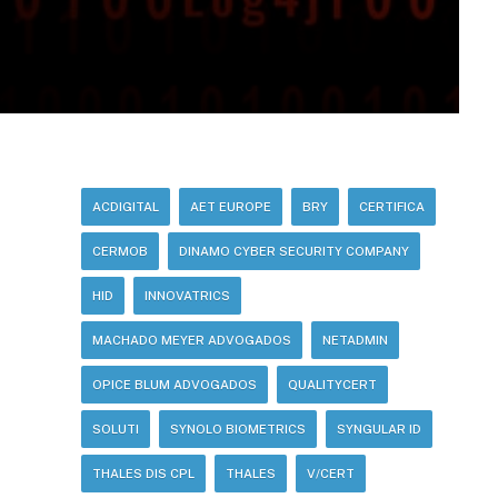
ACDIGITAL
AET EUROPE
BRY
CERTIFICA
CERMOB
DINAMO CYBER SECURITY COMPANY
HID
INNOVATRICS
MACHADO MEYER ADVOGADOS
NETADMIN
OPICE BLUM ADVOGADOS
QUALITYCERT
SOLUTI
SYNOLO BIOMETRICS
SYNGULAR ID
THALES DIS CPL
THALES
V/CERT