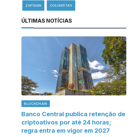
ZAPSIGN
COLUNISTAS
ÚLTIMAS NOTÍCIAS
BLOCKCHAIN
Banco Central publica retenção de
criptoativos por até 24 horas;
regra entra em vigor em 2027