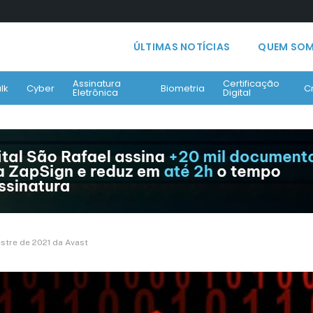
ÚLTIMAS NOTÍCIAS
QUEM SO
Assinatura
Certificação
lk
Cyber
Biometria
C
Eletrônica
Digital
stre de 2021 da Avast