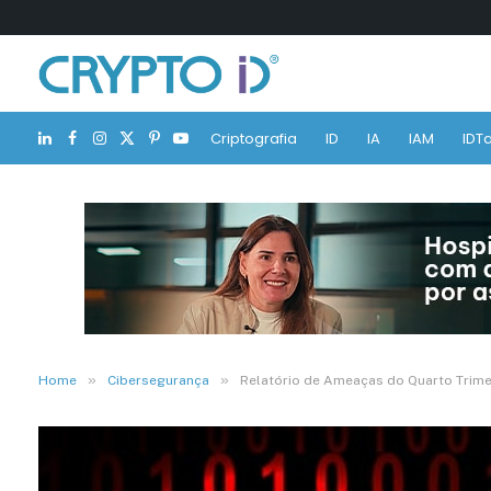
Criptografia
ID
IA
IAM
IDTa
LinkedIn
Facebook
Instagram
X
Pinterest
YouTube
(Twitter)
»
»
Home
Cibersegurança
Relatório de Ameaças do Quarto Trime