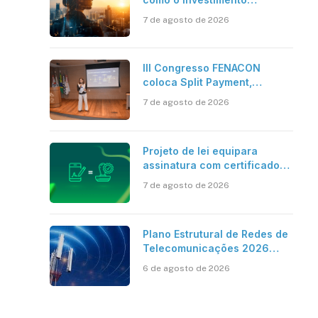
bilionário em pesquisa
7 de agosto de 2026
científica revela a
verdadeira era da
inteligência artificial
III Congresso FENACON
coloca Split Payment,
Reforma Tributária e IA no
7 de agosto de 2026
centro dos debates
Projeto de lei equipara
assinatura com certificado
digital ICP-Brasil ao
7 de agosto de 2026
reconhecimento de firma em
cartório
Plano Estrutural de Redes de
Telecomunicações 2026
aponta avanço da cobertura
6 de agosto de 2026
móvel, mas mantém desafio