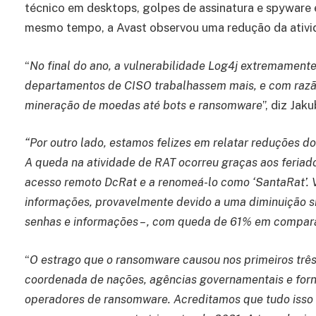
técnico em desktops, golpes de assinatura e spyware 
mesmo tempo, a Avast observou uma redução da ativi
“
No final do ano, a vulnerabilidade Log4j extremamente
departamentos de CISO trabalhassem mais, e com razão
mineração de moedas até bots e ransomware
”, diz Ja
“Por outro lado, estamos felizes em relatar reduções 
A queda na atividade de RAT ocorreu graças aos feriad
acesso remoto DcRat e a renomeá-lo como ‘SantaRat’. V
informações, provavelmente devido a uma diminuição sig
senhas e informações – , com queda de 61% em compara
“
O estrago que o ransomware causou nos primeiros tr
coordenada de nações, agências governamentais e forn
operadores de ransomware. Acreditamos que tudo isso 