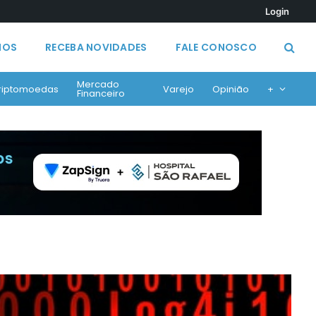
Login
MOS
RECEBA NOVIDADES
FALE CONOSCO
Mercado
riptomoedas
Varejo
Opinião
+
Financeiro