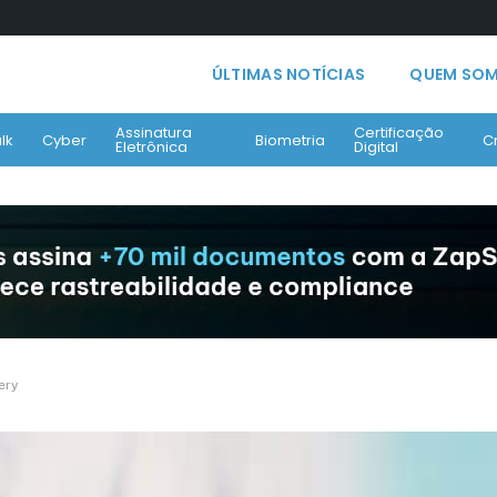
ÚLTIMAS NOTÍCIAS
QUEM SO
Assinatura
Certificação
lk
Cyber
Biometria
C
Eletrônica
Digital
ery