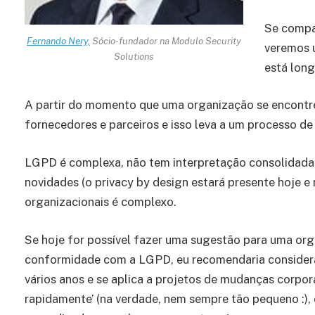
Se compa
Fernando Nery,
Sócio-fundador na Modulo Security
veremos u
Solutions
está long
A partir do momento que uma organização se encontre
fornecedores e parceiros e isso leva a um processo de
LGPD é complexa, não tem interpretação consolidada
novidades (o privacy by design estará presente hoje 
organizacionais é complexo.
Se hoje for possível fazer uma sugestão para uma or
conformidade com a LGPD, eu recomendaria considerar
vários anos e se aplica a projetos de mudanças corpo
rapidamente’ (na verdade, nem sempre tão pequeno :), 