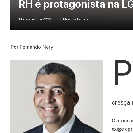
RH é protagonista na L
14 de abril de 2022
4 Mins de leitura
Por Fernando Nery
P
cresça
O proces
exige apr