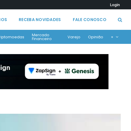
Login
MOS
RECEBA NOVIDADES
FALE CONOSCO
Mercado
riptomoedas
Varejo
Opinião
+
Financeiro