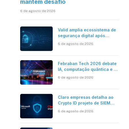
mantém desafio
6 de agosto de 2026
Valid amplia ecossistema de
segurança digital após
aquisições da HST e Diazero
6 de agosto de 2026
Febraban Tech 2026 debate
IA, computação quântica e os
novos desafios da tecnologia
6 de agosto de 2026
bancária
Claro empresas detalha ao
Crypto ID projeto de SIEM
com Microsoft Sentinel, IA e
6 de agosto de 2026
resposta automatizada