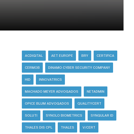
ACDIGITAL
AET EUROPE
BRY
CERTIFICA
CERMOB
DINAMO CYBER SECURITY COMPANY
HID
INNOVATRICS
MACHADO MEYER ADVOGADOS
NETADMIN
OPICE BLUM ADVOGADOS
QUALITYCERT
SOLUTI
SYNOLO BIOMETRICS
SYNGULAR ID
THALES DIS CPL
THALES
V/CERT