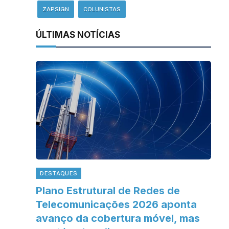
ZAPSIGN
COLUNISTAS
ÚLTIMAS NOTÍCIAS
DESTAQUES
Plano Estrutural de Redes de
Telecomunicações 2026 aponta
avanço da cobertura móvel, mas