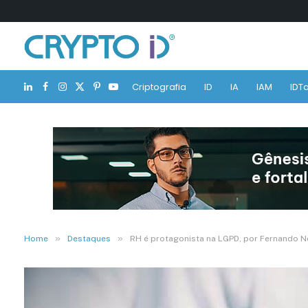
Criptografia
ID
IA
IAM
IDTa
LinkedIn
Facebook
Instagram
X
Pinterest
YouTube
(Twitter)
»
»
Home
Destaques
RH é protagonista na LGPD, por Fernando N