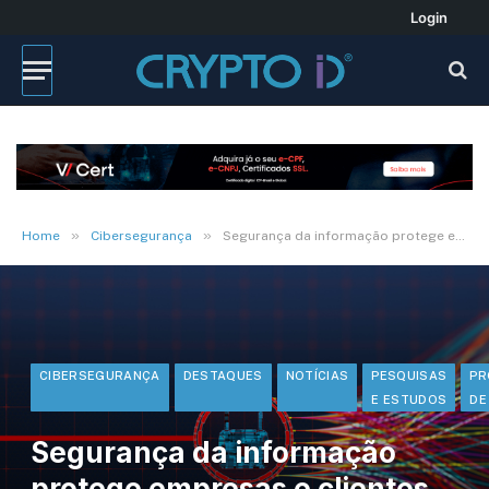
Login
»
»
Home
Cibersegurança
Segurança da informação protege empresas e clientes na Black Friday
CIBERSEGURANÇA
DESTAQUES
NOTÍCIAS
PESQUISAS
PR
E ESTUDOS
DE
Segurança da informação
protege empresas e clientes