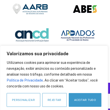
Valorizamos sua privacidade
Utilizamos cookies para aprimorar sua experiência de
navegação, exibir anúncios ou conteúdo personalizado e
analisar nosso tráfego, conforme detalhado em nossa
Política de Privacidade
. Ao clicar em “Aceitar todos”, você
concorda com nosso uso de cookies.
Produzido por: Insania
© 2014
CryptoID
. Todos os direitos reservados.
PERSONALIZAR
REJEITAR
ACEITAR TUDO
LinkedIn
Facebook
Instagram
X
Pinteres
YouT