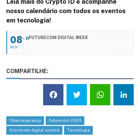
Leia mais do Crypto ID e acompanhe
nosso calendário com todos os eventos
em tecnologia!
08
FUTURECOM DIGITAL WEEK
11
TECNOLOGIAS QUE TRANSFORMAM O ECOSSISTEMA DE
NOV
NEGÓCIOS | DE 8 A 11 DE NOVEMBRO DE 2021
COMPARTILHE:
Facebook
Twitter
What
L
Cibersegurança
futurecom 2020
futurecom digital summit
Tecnologia