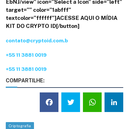
EbNJ/view” icon=”Select a Icon” side=”left”
target=”” color=”1abfff”
textcolor=”ffffff”]ACESSE AQUI O MÍDIA
KIT DO CRYPTO ID[/button]
contato@cryptoid.com.b
+55 11 3881 0019
+55 11 3881 0019
COMPARTILHE:
Facebook
Twitter
What
L
Criptografia