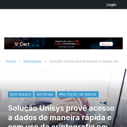
Login
»
»
Home
Destaques
Solução Unisys provê acesso a dados de maneira rápida e com uso de criptografia em trabalho remoto
DESTAQUES
NOTÍCIAS
PROTEÇÃO DE DADOS
Solução Unisys provê acesso
a dados de maneira rápida e
com uso de criptografia em