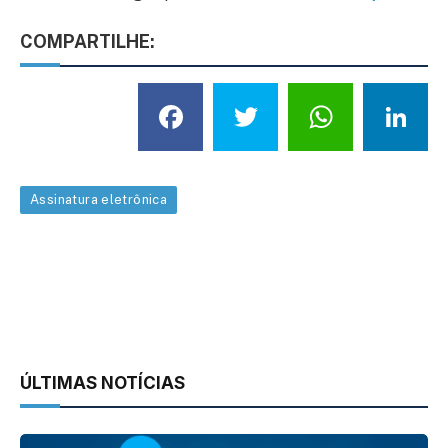
COMPARTILHE:
Facebook
Twitter
What
L
Assinatura eletrônica
ÚLTIMAS NOTÍCIAS