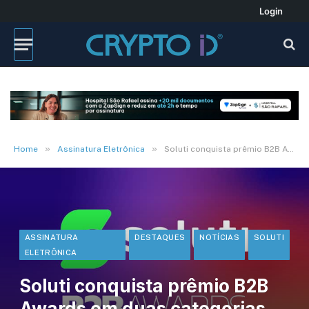
Login
»
»
Home
Assinatura Eletrônica
Soluti conquista prêmio B2B Awards em duas categorias com plataforma Assine.Online
ASSINATURA
DESTAQUES
NOTÍCIAS
SOLUTI
ELETRÔNICA
Soluti conquista prêmio B2B
Awards em duas categorias