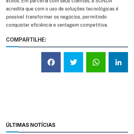
ativos. Em parceria com seus clientes, a SONDA
acredita que com o uso de soluções tecnológicas é
possível transformar os negócios, permitindo
conquistar eficiência e vantagem competitiva.
COMPARTILHE:
Facebook
Twitter
What
L
ÚLTIMAS NOTÍCIAS