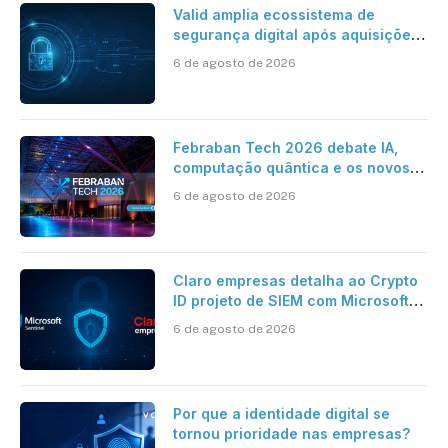
Valid amplia ecossistema de
segurança digital após aquisições
da HST e Diazero
6 de agosto de 2026
Febraban Tech 2026 debate IA,
computação quântica e os novos
desafios da tecnologia bancária
6 de agosto de 2026
Claro empresas detalha ao Crypto
ID projeto de SIEM com Microsoft
Sentinel, IA e resposta
6 de agosto de 2026
automatizada
Por que a identidade digital se
tornou prioridade nas empresas?