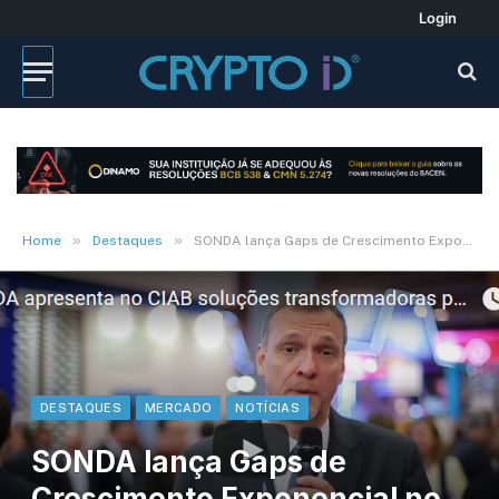
Login
»
»
Home
Destaques
SONDA lança Gaps de Crescimento Exponencial no Ciab 2018
DESTAQUES
MERCADO
NOTÍCIAS
SONDA lança Gaps de
Crescimento Exponencial no