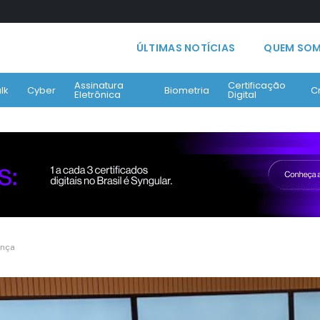
ÚLTIMAS NOTÍCIAS
QUEM SO
Assinatura
Certificação
lk
Cyber
Biometria
C
Eletrônica
Digital
ança