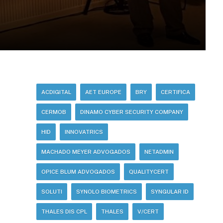
ACDIGITAL
AET EUROPE
BRY
CERTIFICA
CERMOB
DINAMO CYBER SECURITY COMPANY
HID
INNOVATRICS
MACHADO MEYER ADVOGADOS
NETADMIN
OPICE BLUM ADVOGADOS
QUALITYCERT
SOLUTI
SYNOLO BIOMETRICS
SYNGULAR ID
THALES DIS CPL
THALES
V/CERT