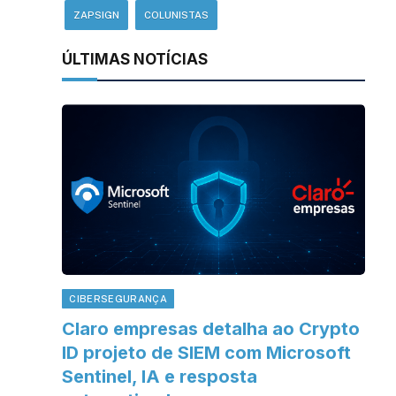
ZAPSIGN
COLUNISTAS
ÚLTIMAS NOTÍCIAS
CIBERSEGURANÇA
Claro empresas detalha ao Crypto
ID projeto de SIEM com Microsoft
Sentinel, IA e resposta