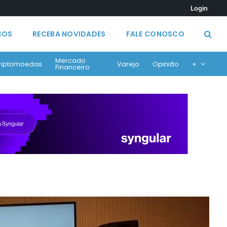
Login
MOS
RECEBA NOVIDADES
FALE CONOSCO
Mercado
riptomoedas
Varejo
Opinião
+
Financeiro