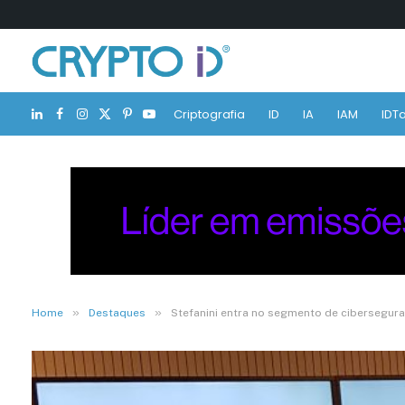
Criptografia
ID
IA
IAM
IDTa
LinkedIn
Facebook
Instagram
X
Pinterest
YouTube
(Twitter)
»
»
Home
Destaques
Stefanini entra no segmento de cibersegur