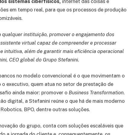
dos sistemas ciberfísicos,
internet das coisas e
es em tempo real, para que os processos de produção
omizáveis.
 qualquer instituição, promover o engajamento dos
ssistente virtual capaz de compreender e processar
 e intuitiva, além de garantir mais eficiência operacional
nini, CEO global do Grupo Stefanini.
s bancos no modelo convencional é o que movimentam o
o executivo, quem atua no setor de prestação de
esafio ainda maior: promover o
Business Transformation
.
ção digital, a Stefanini reúne o que há de mais moderno
, Robotics, BPO, dentre outras soluções.
 inovação do grupo, conta com soluções escaláveis que
o a jornada do cliente e, consequentemente, os