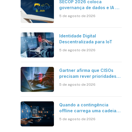
SECOP 2026 coloca
governança de dados e IA no
centro do Estado inteligente
5 de agosto de 2026
Identidade Digital
Descentralizada para IoT
5 de agosto de 2026
Gartner afirma que CISOs
precisam rever prioridades
em segurança cibernética
5 de agosto de 2026
para enfrentar os desafios
impostos pela Inteligência
Artificial
Quando a contingência
offline carrega uma cadeia
de confiança
5 de agosto de 2026