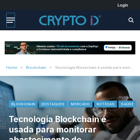
Login
»
»
Home
Blockchain
Tecnologia Blockchain é usada para monitorar abastecimento de dispositivos médicos
BLOCKCHAIN
DESTAQUES
MERCADO
NOTÍCIAS
SAÚDE
Tecnologia Blockchain é
usada para monitorar
abastecimento de