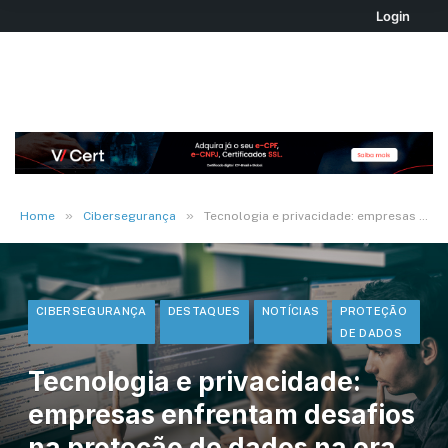
Login
»
»
Home
Cibersegurança
Tecnologia e privacidade: empresas enfrentam desafios na proteção de dados na era digital
CIBERSEGURANÇA
DESTAQUES
NOTÍCIAS
PROTEÇÃO
DE DADOS
Tecnologia e privacidade:
empresas enfrentam desafios
na proteção de dados na era