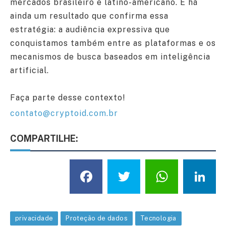
mercados brasileiro e latino-americano. E há
ainda um resultado que confirma essa
estratégia: a audiência expressiva que
conquistamos também entre as plataformas e os
mecanismos de busca baseados em inteligência
artificial.
Faça parte desse contexto!
contato@cryptoid.com.br
COMPARTILHE:
Facebook
Twitter
What
L
privacidade
Proteção de dados
Tecnologia