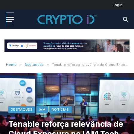
Login
»
»
Home
Destaques
Tenable reforça relevância de Cloud Exposure no IAM Tech Day
DESTAQUES
IAM
NOTÍCIAS
Tenable reforça relevância de
Cloud Exposure no IAM Tech