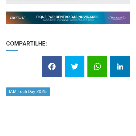
COMPARTILHE:
Facebook
Twitter
What
L
IAM Tech Day 2025