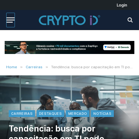
Login
»
»
Home
Carreiras
Tendência: busca por capacitação em TI pode crescer até 20% em 2023
CARREIRAS
DESTAQUES
MERCADO
NOTÍCIAS
Tendência: busca por
capacitação em TI pode