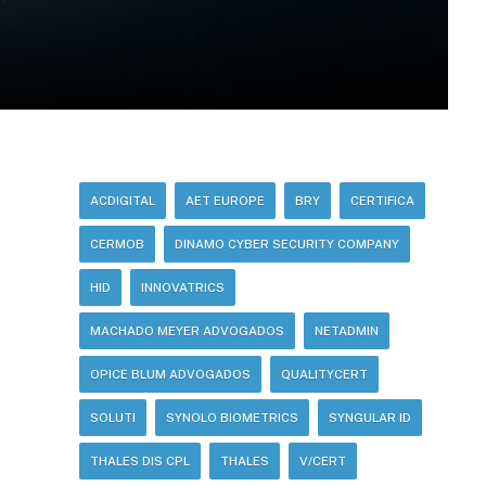
ACDIGITAL
AET EUROPE
BRY
CERTIFICA
CERMOB
DINAMO CYBER SECURITY COMPANY
HID
INNOVATRICS
MACHADO MEYER ADVOGADOS
NETADMIN
OPICE BLUM ADVOGADOS
QUALITYCERT
SOLUTI
SYNOLO BIOMETRICS
SYNGULAR ID
THALES DIS CPL
THALES
V/CERT