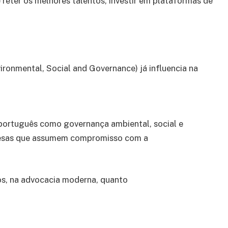
e reter os melhores talentos, investir em plataformas de
ronmental, Social and Governance) já influencia na
 português como governança ambiental, social e
resas que assumem compromisso com a
ios, na advocacia moderna, quanto