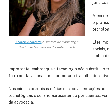
jurídico
Além de 
o profis
tecnológ
Eles imp
Andreia Andreatta
é Diretora de Marketing e
Customer Success da Preâmbulo Tech
sociais,
ambiente
Importante lembrar que a tecnologia não substitui o 
ferramenta valiosa para aprimorar o trabalho dos advog
Nas minhas pesquisas diárias das movimentações no
tecnológicas e cenário apresentando por clientes, ve
da advocacia.