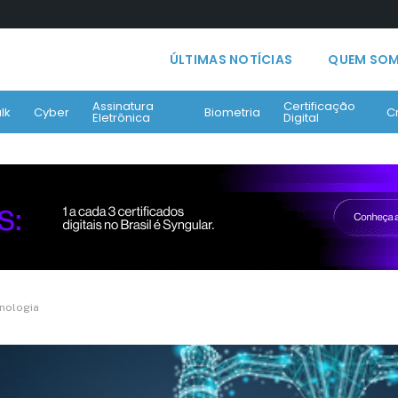
ÚLTIMAS NOTÍCIAS
QUEM SO
Assinatura
Certificação
lk
Cyber
Biometria
C
Eletrônica
Digital
cnologia