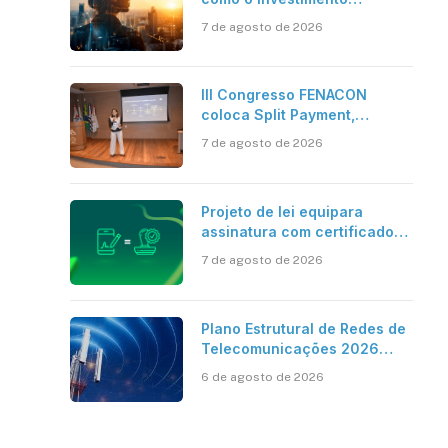
bilionário em pesquisa
7 de agosto de 2026
científica revela a
verdadeira era da
inteligência artificial
III Congresso FENACON
coloca Split Payment,
Reforma Tributária e IA no
7 de agosto de 2026
centro dos debates
Projeto de lei equipara
assinatura com certificado
digital ICP-Brasil ao
7 de agosto de 2026
reconhecimento de firma em
cartório
Plano Estrutural de Redes de
Telecomunicações 2026
aponta avanço da cobertura
6 de agosto de 2026
móvel, mas mantém desafio