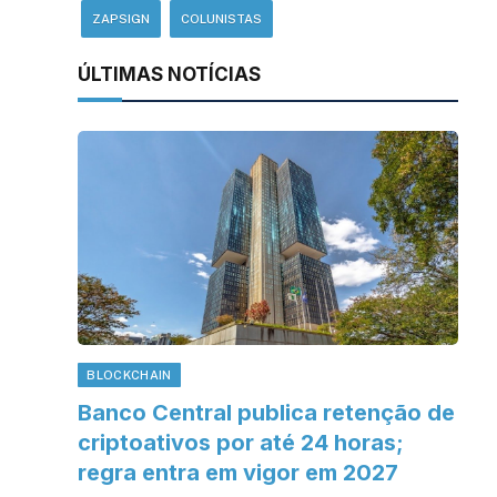
ZAPSIGN
COLUNISTAS
ÚLTIMAS NOTÍCIAS
BLOCKCHAIN
Banco Central publica retenção de
criptoativos por até 24 horas;
regra entra em vigor em 2027