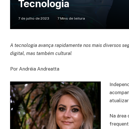
Tecnologia
7 de julho de 2023
7 Mins de leitura
A tecnologia avança rapidamente nos mais diversos s
digital, mas também cultural
Por Andréia Andreatta
Independe
acompanh
atualiza
Na área 
frequent