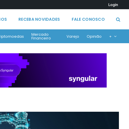
Login
MOS
RECEBA NOVIDADES
FALE CONOSCO
Mercado
riptomoedas
Varejo
Opinião
+
Financeiro