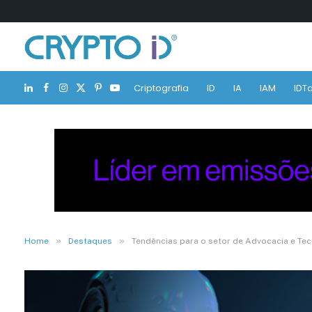
Criptografia
ID
IA
IAM
IDTa
LinkedIn
Facebook
Instagram
X
Pinterest
YouTube
(Twitter)
»
»
Home
Destaques
Tendências para o setor de Advocacia e Te