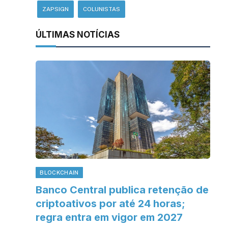
ZAPSIGN
COLUNISTAS
ÚLTIMAS NOTÍCIAS
BLOCKCHAIN
Banco Central publica retenção de
criptoativos por até 24 horas;
regra entra em vigor em 2027