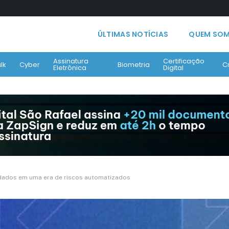
ÚLTIMAS NOTÍCIAS
QUEM SO
Assinatura
Certificação
lk
Cyber
Biometria
C
Eletrônica
Digital
 dados em uma era de riscos automatizados