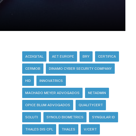
ACDIGITAL
AET EUROPE
BRY
CERTIFICA
CERMOB
DINAMO CYBER SECURITY COMPANY
HID
INNOVATRICS
MACHADO MEYER ADVOGADOS
NETADMIN
OPICE BLUM ADVOGADOS
QUALITYCERT
SOLUTI
SYNOLO BIOMETRICS
SYNGULAR ID
THALES DIS CPL
THALES
V/CERT