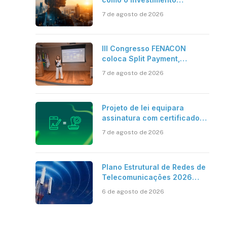
bilionário em pesquisa
7 de agosto de 2026
científica revela a
verdadeira era da
inteligência artificial
III Congresso FENACON
coloca Split Payment,
Reforma Tributária e IA no
7 de agosto de 2026
centro dos debates
Projeto de lei equipara
assinatura com certificado
digital ICP-Brasil ao
7 de agosto de 2026
reconhecimento de firma em
cartório
Plano Estrutural de Redes de
Telecomunicações 2026
aponta avanço da cobertura
6 de agosto de 2026
móvel, mas mantém desafio