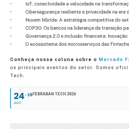
• IoT, conectividade e velocidade na transformaçã
• Cibersegurança resiliente e privacidade na era d
• Nuvem híbrida: A estratégia competitiva do seto
• COP30: Os bancos na liderança da transição para
• Governança 2.0 e inclusão financeira: Inovaçã
• O ecossistema dos microsserviços das Fintechs
Conheça nossa coluna sobre o
Mercado F
os principais eventos do setor. Somos ofic
Tech.
24
FEBRABAN TECH 2026
26
FEBRABAN TECH 2026 AGORA NO DISTRITO ANHEMBI EM
AGO