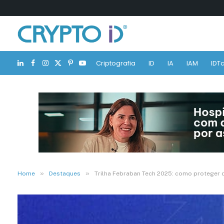
Criptografia
ID
IA
IAM
IDTa
LinkedIn
Facebook
Instagram
X
Pinterest
YouTube
(Twitter)
»
»
Home
Destaques
Trilha Febraban Tech 2025: como proteger