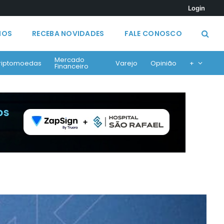
Login
MOS
RECEBA NOVIDADES
FALE CONOSCO
Mercado
riptomoedas
Varejo
Opinião
+
Financeiro