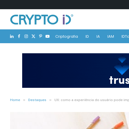
Criptografia
ID
IA
IAM
IDTa
LinkedIn
Facebook
Instagram
X
Pinterest
YouTube
(Twitter)
»
»
Home
Destaques
UX: como a experiência do usuário pode im