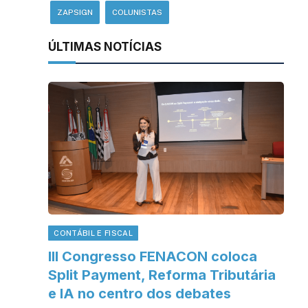
ZAPSIGN
COLUNISTAS
ÚLTIMAS NOTÍCIAS
CONTÁBIL E FISCAL
III Congresso FENACON coloca
Split Payment, Reforma Tributária
e IA no centro dos debates