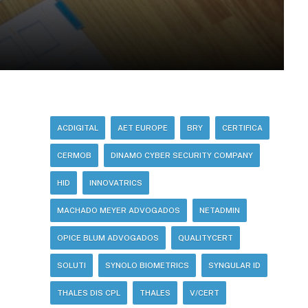
ACDIGITAL
AET EUROPE
BRY
CERTIFICA
CERMOB
DINAMO CYBER SECURITY COMPANY
HID
INNOVATRICS
MACHADO MEYER ADVOGADOS
NETADMIN
OPICE BLUM ADVOGADOS
QUALITYCERT
SOLUTI
SYNOLO BIOMETRICS
SYNGULAR ID
THALES DIS CPL
THALES
V/CERT