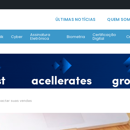
ÚLTIMAS NOTÍCIAS
QUEM SO
Assinatura
Certificação
lk
Cyber
Biometria
C
Eletrônica
Digital
pactar suas vendas