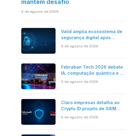
mantém desafio
6 de agosto de 2026
Valid amplia ecossistema de
segurança digital após
aquisições da HST e Diazero
6 de agosto de 2026
Febraban Tech 2026 debate
IA, computação quântica e os
novos desafios da tecnologia
6 de agosto de 2026
bancária
Claro empresas detalha ao
Crypto ID projeto de SIEM
com Microsoft Sentinel, IA e
6 de agosto de 2026
resposta automatizada