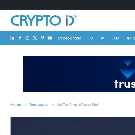
Criptografia
ID
IA
IAM
IDTa
LinkedIn
Facebook
Instagram
X
Pinterest
YouTube
(Twitter)
»
»
Home
Destaques
Vai Ter CryptoRave! Sim!