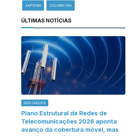
ZAPSIGN
COLUNISTAS
ÚLTIMAS NOTÍCIAS
DESTAQUES
Plano Estrutural de Redes de
Telecomunicações 2026 aponta
avanço da cobertura móvel, mas