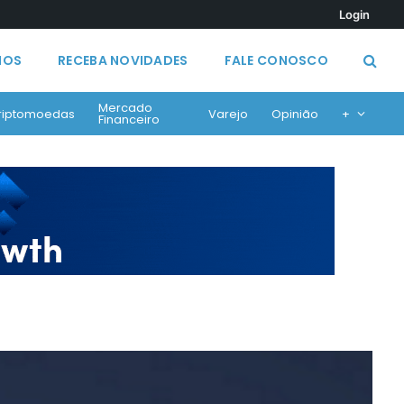
Login
MOS
RECEBA NOVIDADES
FALE CONOSCO
Mercado
riptomoedas
Varejo
Opinião
+
Financeiro