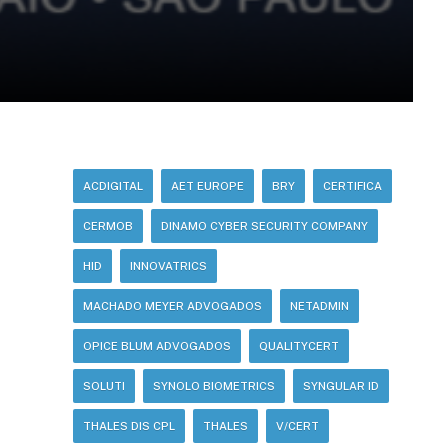
ACDIGITAL
AET EUROPE
BRY
CERTIFICA
CERMOB
DINAMO CYBER SECURITY COMPANY
HID
INNOVATRICS
MACHADO MEYER ADVOGADOS
NETADMIN
OPICE BLUM ADVOGADOS
QUALITYCERT
SOLUTI
SYNOLO BIOMETRICS
SYNGULAR ID
THALES DIS CPL
THALES
V/CERT