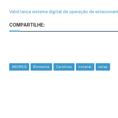
Valid lança sistema digital de operação de estaciona
COMPARTILHE:
ANOREG
Biometria
Cartórios
notarial
notas