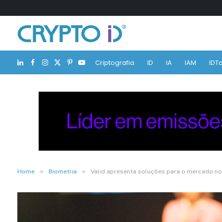
Criptografia
ID
IA
IAM
IDTa
LinkedIn
Facebook
Instagram
X
Pinterest
YouTube
(Twitter)
»
»
Home
Biometria
Valid apresenta soluções para o mercado nota