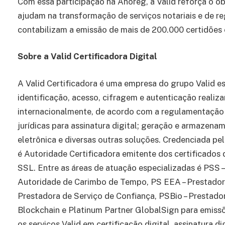
Com essa participação na Anoreg, a Valid reforça o o
ajudam na transformação de serviços notariais e de re
contabilizam a emissão de mais de 200.000 certidões 
Sobre a Valid Certificadora Digital
A Valid Certificadora é uma empresa do grupo Valid es
identificação, acesso, cifragem e autenticação realiz
internacionalmente, de acordo com a regulamentação e
jurídicas para assinatura digital; geração e armazena
eletrônica e diversas outras soluções. Credenciada pe
é Autoridade Certificadora emitente dos certificados d
SSL. Entre as áreas de atuação especializadas é PSS –
Autoridade de Carimbo de Tempo, PS EEA – Prestador 
Prestadora de Serviço de Confiança, PSBio – Prestado
Blockchain e Platinum Partner GlobalSign para emissõ
os serviços Valid em certificação digital, assinatura d