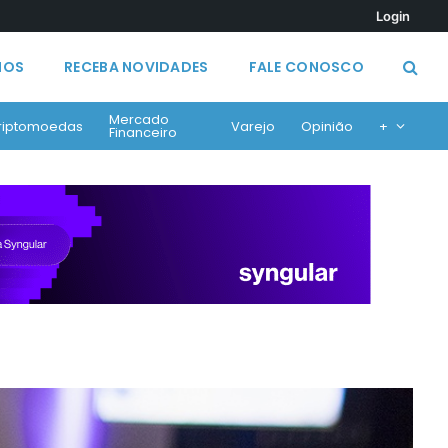
Login
MOS
RECEBA NOVIDADES
FALE CONOSCO
Mercado
riptomoedas
Varejo
Opinião
+
Financeiro