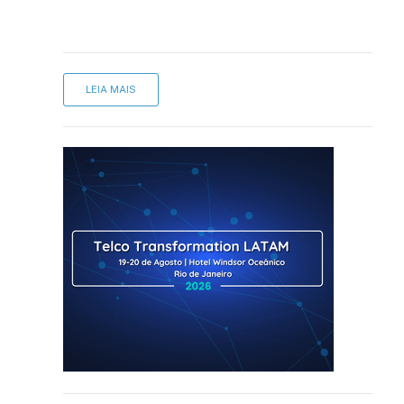
LEIA MAIS
sApp
inkedIn