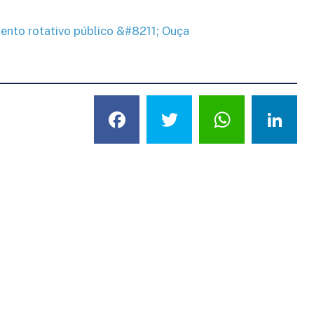
mento rotativo público &#8211; Ouça
Facebook
Twitter
What
L