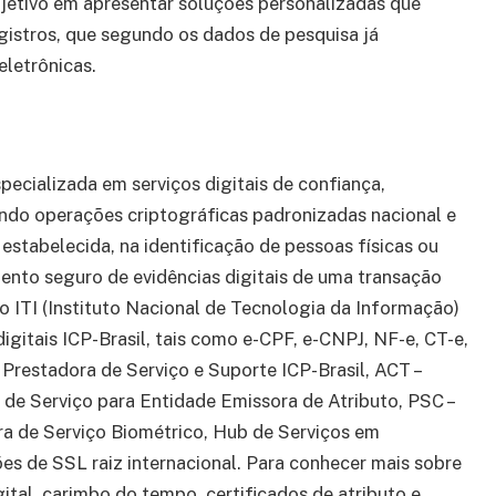
bjetivo em apresentar soluções personalizadas que
gistros, que segundo os dados de pesquisa já
eletrônicas.
pecializada em serviços digitais de confiança,
ando operações criptográficas padronizadas nacional e
stabelecida, na identificação de pessoas físicas ou
mento seguro de evidências digitais de uma transação
lo ITI (Instituto Nacional de Tecnologia da Informação)
igitais ICP-Brasil, tais como e-CPF, e-CNPJ, NF-e, CT-e,
 Prestadora de Serviço e Suporte ICP-Brasil, ACT –
de Serviço para Entidade Emissora de Atributo, PSC –
ra de Serviço Biométrico, Hub de Serviços em
es de SSL raiz internacional. Para conhecer mais sobre
igital, carimbo do tempo, certificados de atributo e