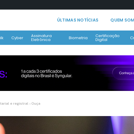
ÚLTIMAS NOTÍCIAS
QUEM SO
Assinatura
Certificação
lk
Cyber
Biometria
C
Eletrônica
Digital
rial e registral – Ouça