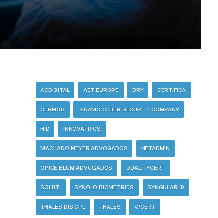
ACDIGITAL
AET EUROPE
BRY
CERTIFICA
CERMOB
DINAMO CYBER SECURITY COMPANY
HID
INNOVATRICS
MACHADO MEYER ADVOGADOS
NETADMIN
OPICE BLUM ADVOGADOS
QUALITYCERT
SOLUTI
SYNOLO BIOMETRICS
SYNGULAR ID
THALES DIS CPL
THALES
V/CERT