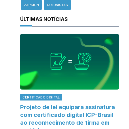
ZAPSIGN
COLUNISTAS
ÚLTIMAS NOTÍCIAS
CERTIFICADO DIGITAL
Projeto de lei equipara assinatura
com certificado digital ICP-Brasil
ao reconhecimento de firma em