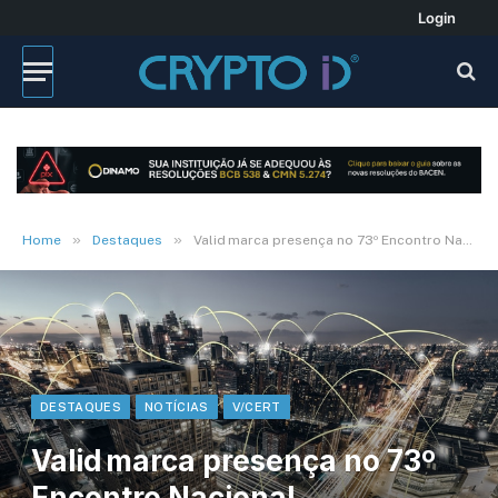
Login
»
»
Home
Destaques
Valid marca presença no 73º Encontro Nacional dos Detrans - END
DESTAQUES
NOTÍCIAS
V/CERT
Valid marca presença no 73º
Encontro Nacional