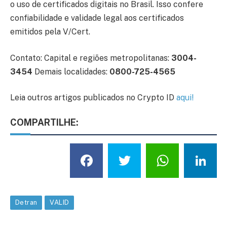
o uso de certificados digitais no Brasil. Isso confere
confiabilidade e validade legal aos certificados
emitidos pela V/Cert.
Contato: Capital e regiões metropolitanas:
3004-
3454
Demais localidades:
0800-725-4565
Leia outros artigos publicados no Crypto ID
aqui
!
COMPARTILHE:
Facebook
Twitter
What
L
Detran
VALID