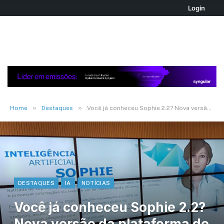
Login
»
»
Home
Destaques
Você já conheceu Sophie 2.2? Nova versão da plataforma de IA da Stefanini
DESTAQUES
IA
NOTÍCIAS
Você já conheceu Sophie 2.2?
Nova versão da plataforma de