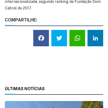
internacionalizada, segundo ranking da Fundação Dom
Cabral de 2017.
COMPARTILHE:
Facebook
Twitter
What
L
ÚLTIMAS NOTÍCIAS