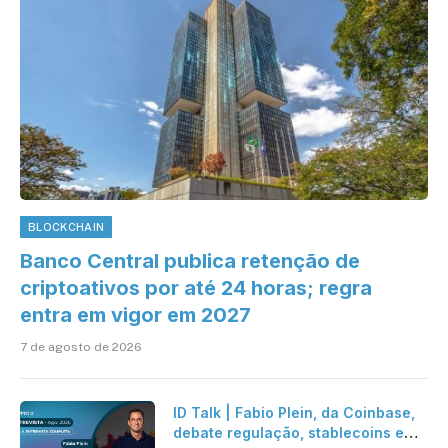
BLOCKCHAIN
Banco Central publica retenção de
criptoativos por até 24 horas; regra
entra em vigor em 2027
7 de agosto de 2026
ID Talk | Fabio Plein, da Coinbase,
debate regulação, stablecoins e