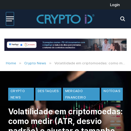
Login
»
»
Home
Crypto News
Volatilidade em criptomoedas: como medir (ATR, desvio padrão) e ajustar o tamanho da posição
CRYPTO
DESTAQUES
MERCADO
NOTÍCIAS
NEWS
FINANCEIRO
Volatilidade em criptomoedas:
como medir (ATR, desvio
padrão) e ajustar o tamanho