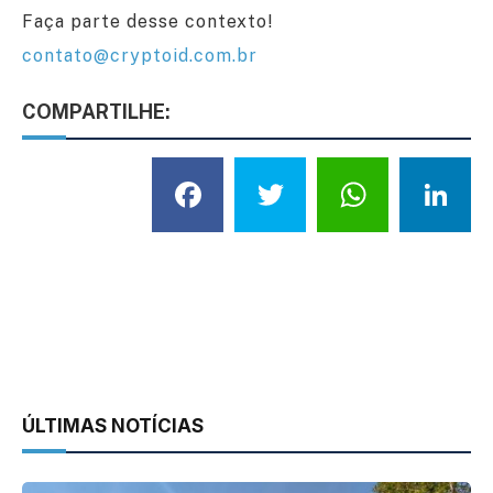
Faça parte desse contexto!
contato@cryptoid.com.br
COMPARTILHE:
Facebook
Twitter
What
L
ÚLTIMAS NOTÍCIAS