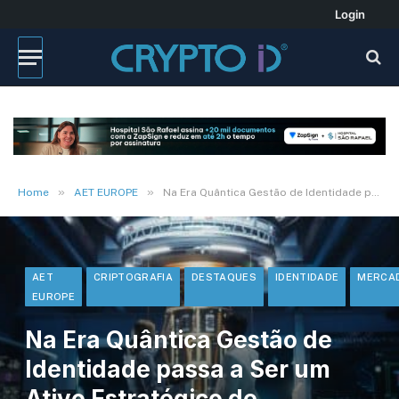
Login
»
»
Home
AET EUROPE
Na Era Quântica Gestão de Identidade passa a Ser um Ativo Estratégico de Governança
AET
CRIPTOGRAFIA
DESTAQUES
IDENTIDADE
MERCA
EUROPE
Na Era Quântica Gestão de
Identidade passa a Ser um
Ativo Estratégico de