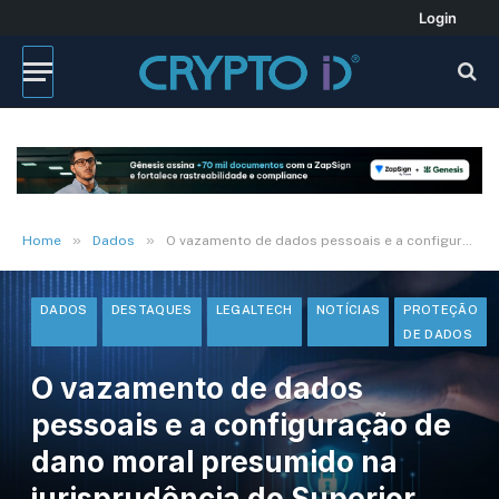
Login
»
»
Home
Dados
O vazamento de dados pessoais e a configuração de dano moral presumido na jurisprudência do Superior Tribunal de Justiça
DADOS
DESTAQUES
LEGALTECH
NOTÍCIAS
PROTEÇÃO
DE DADOS
O vazamento de dados
pessoais e a configuração de
dano moral presumido na
jurisprudência do Superior