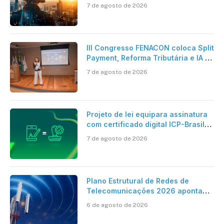
pesquisa científica revela a
7 de agosto de 2026
verdadeira era da inteligência
artificial
III Congresso FENACON coloca Split
Payment, Reforma Tributária e IA no
centro dos debates
7 de agosto de 2026
Projeto de lei equipara assinatura
com certificado digital ICP-Brasil
ao reconhecimento de firma em
7 de agosto de 2026
cartório
Plano Estrutural de Redes de
Telecomunicações 2026 aponta
avanço da cobertura móvel, mas
6 de agosto de 2026
mantém desafio