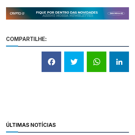
COMPARTILHE:
Facebook
Twitter
What
L
ÚLTIMAS NOTÍCIAS