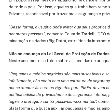
Em 2023, os regimes de trabalho home office e híbrid
de todo o país. Por isso, aqueles que trabalham rem
Privada), responsável por trazer mais segurança e priv
“Dessa forma, o usuário pode evitar que seus próprios
por outras pessoas”
, comenta Eduardo Tardelli, CEO d
mineração de dados (Big Data), extraídos da internet 
Não se esqueça da Lei Geral de Proteção de Dados
Neste ano, muito se falou sobre as medidas de adequa
“Pequenos e médios negócios são mais suscetíveis a sofr
infelizmente, não conta com uma estrutura de seguran
por se atentar às normas vigentes para PMEs, devem c
política básica de privacidade e de segurança interna,
legais e protegido contra possíveis vazamentos”,
coment
plataforma que busca auxiliar pequenas e médias empr