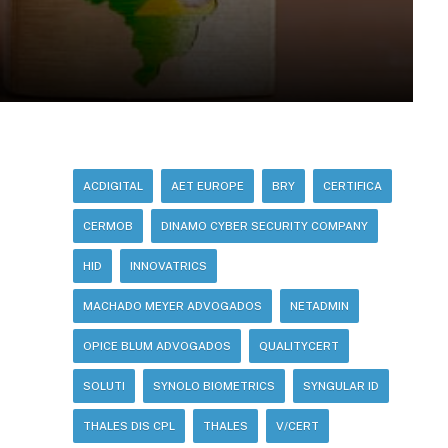
ACDIGITAL
AET EUROPE
BRY
CERTIFICA
CERMOB
DINAMO CYBER SECURITY COMPANY
HID
INNOVATRICS
MACHADO MEYER ADVOGADOS
NETADMIN
OPICE BLUM ADVOGADOS
QUALITYCERT
SOLUTI
SYNOLO BIOMETRICS
SYNGULAR ID
THALES DIS CPL
THALES
V/CERT