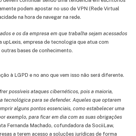
o devem continuar sendo uma tendência em escritórios
otamente podem apostar no uso de VPN (Rede Virtual
acidade na hora de navegar na rede.
 dados e os da empresa em que trabalha sejam acessados
a upLexis, empresa de tecnologia que atua com
e outras bases de conhecimento.
ção à LGPD e no ano que vem isso não será diferente.
er possíveis ataques cibernéticos, pois a maioria,
ça tecnológica para se defender. Aqueles que optarem
umprir alguns pontos essenciais, como estabelecer uma
 por exemplo, para ficar em dia com as suas obrigações
a Fernanda Machado, cofundadora da SociiLaw,
esas a terem acesso a soluções jurídicas de forma