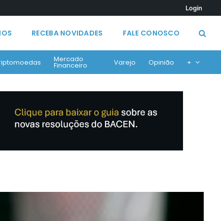
Login
MOS
RECEBA NOVIDADES
FALE CONOSCO
Mercado
riptomoedas
Varejo
Opinião
+
Financeiro