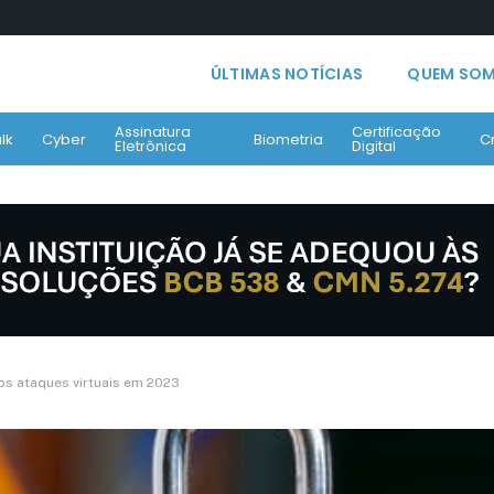
ÚLTIMAS NOTÍCIAS
QUEM SO
Assinatura
Certificação
lk
Cyber
Biometria
C
Eletrônica
Digital
os ataques virtuais em 2023