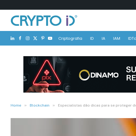
Criptografia
ID
IA
IAM
IDTa
LinkedIn
Facebook
Instagram
X
Pinterest
YouTube
(Twitter)
»
»
Home
Blockchain
Especialistas dão dicas para se proteger d