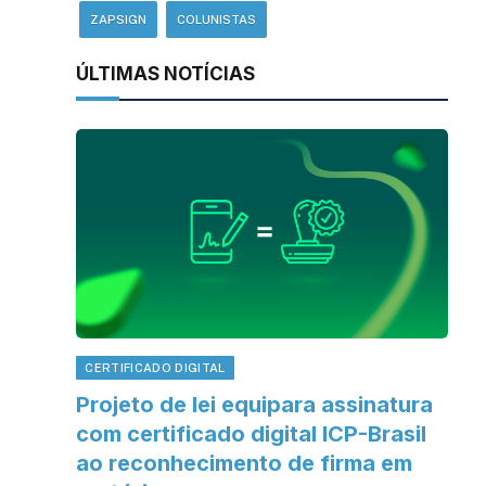
ZAPSIGN
COLUNISTAS
ÚLTIMAS NOTÍCIAS
CERTIFICADO DIGITAL
Projeto de lei equipara assinatura
com certificado digital ICP-Brasil
ao reconhecimento de firma em