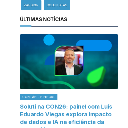
ZAPSIGN
COLUNISTAS
ÚLTIMAS NOTÍCIAS
CONTÁBIL E FISCAL
Soluti na CON26: painel com Luís
Eduardo Viegas explora impacto
de dados e IA na eficiência da