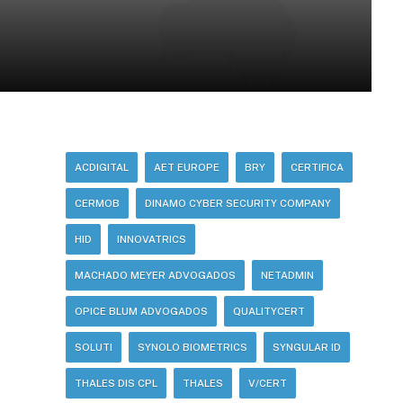
ACDIGITAL
AET EUROPE
BRY
CERTIFICA
CERMOB
DINAMO CYBER SECURITY COMPANY
HID
INNOVATRICS
MACHADO MEYER ADVOGADOS
NETADMIN
OPICE BLUM ADVOGADOS
QUALITYCERT
SOLUTI
SYNOLO BIOMETRICS
SYNGULAR ID
THALES DIS CPL
THALES
V/CERT