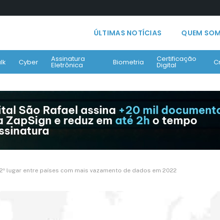
ÚLTIMAS NOTÍCIAS
QUEM SO
Assinatura
Certificação
lk
Cyber
Biometria
C
Eletrônica
Digital
o 12º lugar entre países com mais vazamento de dados em 2022