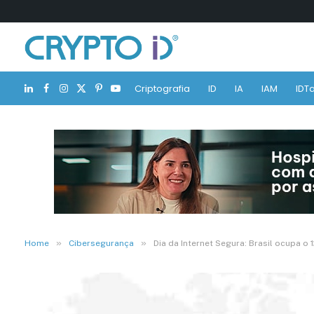
Criptografia
ID
IA
IAM
IDTa
LinkedIn
Facebook
Instagram
X
Pinterest
YouTube
(Twitter)
»
»
Home
Cibersegurança
Dia da Internet Segura: Brasil ocupa 