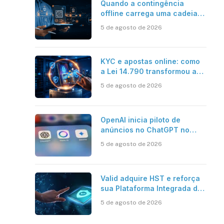
Quando a contingência
offline carrega uma cadeia
de confiança
5 de agosto de 2026
KYC e apostas online: como
a Lei 14.790 transformou a
verificação de identidade no
5 de agosto de 2026
mercado brasileiro
OpenAI inicia piloto de
anúncios no ChatGPT no
Brasil
5 de agosto de 2026
Valid adquire HST e reforça
sua Plataforma Integrada de
Segurança Digital
5 de agosto de 2026