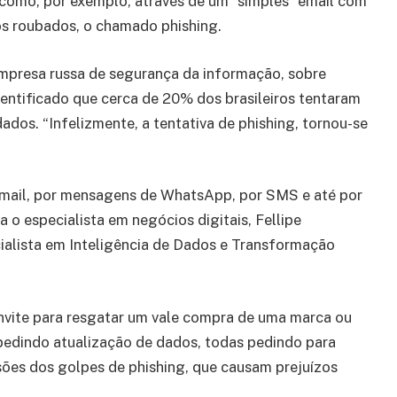
 como, por exemplo, através de um “simples” email com
dos roubados, o chamado phishing.
mpresa russa de segurança da informação, sobre
dentificado que cerca de 20% dos brasileiros tentaram
dados. “Infelizmente, a tentativa de phishing, tornou-se
e-mail, por mensagens de WhatsApp, por SMS e até por
ica o especialista em negócios digitais, Fellipe
cialista em Inteligência de Dados e Transformação
nvite para resgatar um vale compra de uma marca ou
dindo atualização de dados, todas pedindo para
rsões dos golpes de phishing, que causam prejuízos