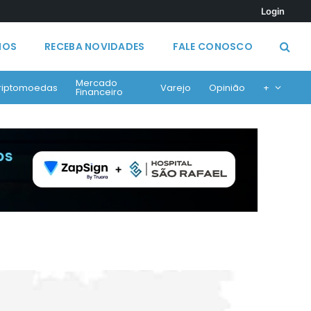
Login
MOS
RECEBA NOVIDADES
FALE CONOSCO
Mercado
riptomoedas
Varejo
Opinião
+
Financeiro