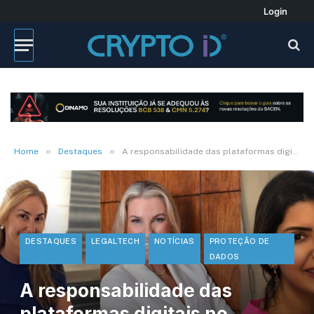
Login
»
»
Home
Destaques
A responsabilidade das plataformas digitais no cenário eleitoral
DESTAQUES
LEGALTECH
NOTÍCIAS
PROTEÇÃO DE
DADOS
A responsabilidade das
plataformas digitais no