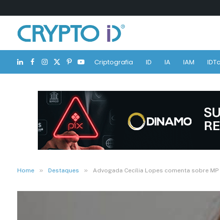
Criptografia
ID
IA
IAM
IDTa
LinkedIn
Facebook
Instagram
X
Pinterest
YouTube
(Twitter)
»
»
Home
Destaques
Advogada Cecília Lopes comenta sobre MP 