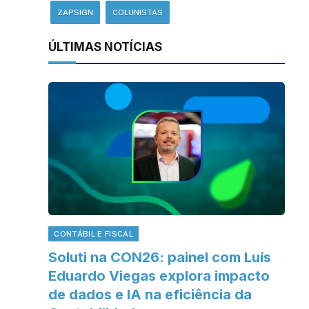
ZAPSIGN
COLUNISTAS
ÚLTIMAS NOTÍCIAS
CONTÁBIL E FISCAL
Soluti na CON26: painel com Luís
Eduardo Viegas explora impacto
de dados e IA na eficiência da