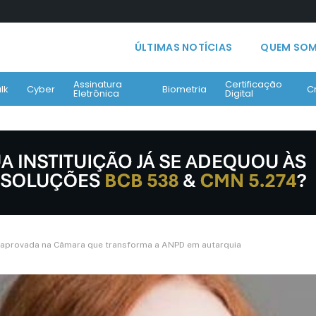
ÚLTIMAS NOTÍCIAS
QUEM SO
Assinatura
Certificação
lk
Cyber
Biometria
C
Eletrônica
Digital
aprovada na Câmara que transforma a ANPD em autarquia