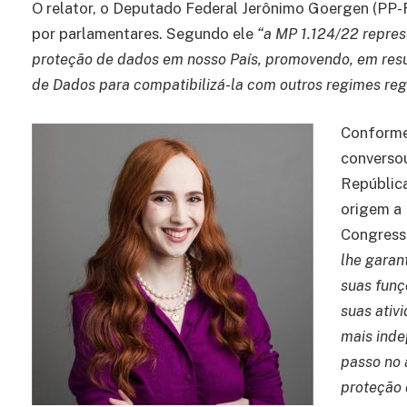
O relator, o Deputado Federal Jerônimo Goergen (PP-
por parlamentares. Segundo ele
“a MP 1.124/22 repres
proteção de dados em nosso País, promovendo, em res
de Dados para compatibilizá-la com outros regimes regu
Conform
conversou
Repúblic
origem a
Congresso
lhe garan
suas funç
suas ativ
mais inde
passo no 
proteção