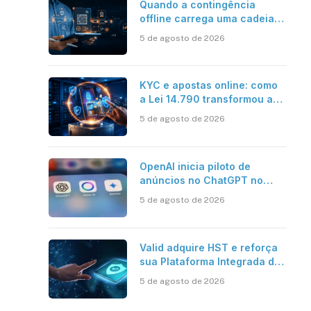
Quando a contingência
offline carrega uma cadeia
de confiança
5 de agosto de 2026
KYC e apostas online: como
a Lei 14.790 transformou a
verificação de identidade no
5 de agosto de 2026
mercado brasileiro
OpenAI inicia piloto de
anúncios no ChatGPT no
Brasil
5 de agosto de 2026
Valid adquire HST e reforça
sua Plataforma Integrada de
Segurança Digital
5 de agosto de 2026