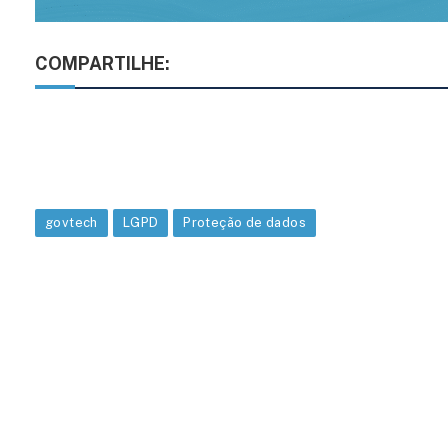
COMPARTILHE:
govtech
LGPD
Proteção de dados