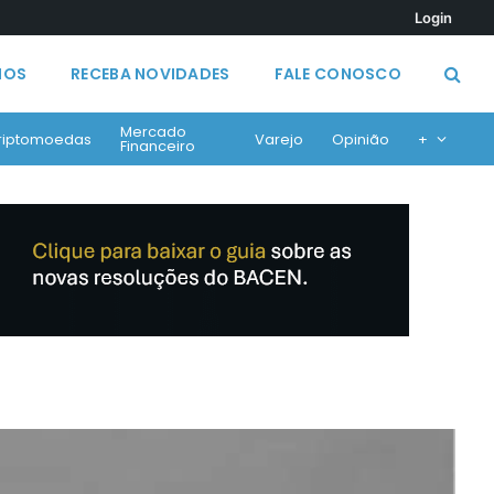
Login
MOS
RECEBA NOVIDADES
FALE CONOSCO
Mercado
riptomoedas
Varejo
Opinião
+
Financeiro