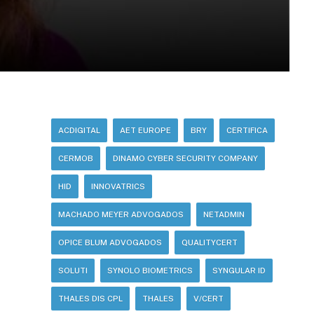
ACDIGITAL
AET EUROPE
BRY
CERTIFICA
CERMOB
DINAMO CYBER SECURITY COMPANY
HID
INNOVATRICS
MACHADO MEYER ADVOGADOS
NETADMIN
OPICE BLUM ADVOGADOS
QUALITYCERT
SOLUTI
SYNOLO BIOMETRICS
SYNGULAR ID
THALES DIS CPL
THALES
V/CERT