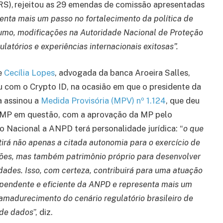
RS), rejeitou as 29 emendas de comissão apresentadas
enta mais um passo no fortalecimento da política de
umo, modificações na Autoridade Nacional de Proteção
latórios e experiências internacionais exitosas”.
e
Cecília Lopes
, advogada da banca Aroeira Salles,
 com o Crypto ID, na ocasião em que o presidente da
a assinou a
Medida Provisória (MPV) nº 1.124
, que deu
 MP em questão, com a aprovação da MP pelo
 Nacional a ANPD terá personalidade jurídica: “
o que
tirá não apenas a citada autonomia para o exercício de
ões, mas também patrimônio próprio para desenvolver
idades. Isso, com certeza, contribuirá para uma atuação
pendente e eficiente da ANPD e representa mais um
amadurecimento do cenário regulatório brasileiro de
 de dados
”, diz.