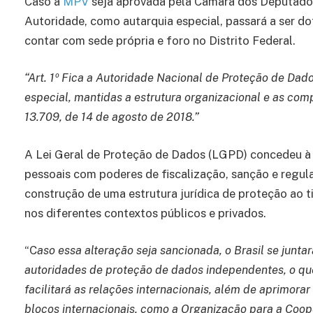
Caso a
MPV
seja aprovada pela Câmara dos Deputados
Autoridade, como autarquia especial, passará a ser d
contar com sede própria e foro no Distrito Federal.
“Art. 1º Fica a Autoridade Nacional de Proteção de Da
especial, mantidas a estrutura organizacional e as com
13.709, de 14 de agosto de 2018.”
A Lei Geral de Proteção de Dados (LGPD) concedeu à
pessoais com poderes de fiscalização, sanção e regul
construção de uma estrutura jurídica de proteção ao t
nos diferentes contextos públicos e privados.
“C
aso essa alteração seja sancionada, o Brasil se junt
autoridades de proteção de dados independentes, o qu
facilitará as relações internacionais, além de aprimora
blocos internacionais, como a Organização para a Co