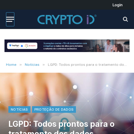
Login
»
»
Home
Notícias
LGPD: Todos prontos para o tratamento dos dados pessoais?
NOTÍCIAS
PROTEÇÃO DE DADOS
LGPD: Todos prontos para o
tratamento dos dados