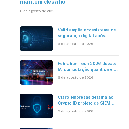
mantém desafio
6 de agosto de 2026
Valid amplia ecossistema de
segurança digital após
aquisições da HST e Diazero
6 de agosto de 2026
Febraban Tech 2026 debate
IA, computação quântica e os
novos desafios da tecnologia
6 de agosto de 2026
bancária
Claro empresas detalha ao
Crypto ID projeto de SIEM
com Microsoft Sentinel, IA e
6 de agosto de 2026
resposta automatizada