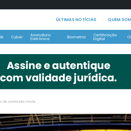
ÚLTIMAS NOTÍCIAS
QUEM SO
Assinatura
Certificação
lk
Cyber
Biometria
C
Eletrônica
Digital
ão de comissão mista