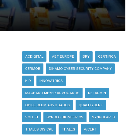
ACDIGITAL
AET EUROPE
BRY
CERTIFICA
CERMOB
DINAMO CYBER SECURITY COMPANY
HID
INNOVATRICS
MACHADO MEYER ADVOGADOS
NETADMIN
OPICE BLUM ADVOGADOS
QUALITYCERT
SOLUTI
SYNOLO BIOMETRICS
SYNGULAR ID
THALES DIS CPL
THALES
V/CERT