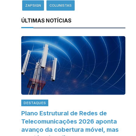
ZAPSIGN
COLUNISTAS
ÚLTIMAS NOTÍCIAS
DESTAQUES
Plano Estrutural de Redes de
Telecomunicações 2026 aponta
avanço da cobertura móvel, mas