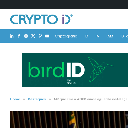
Criptografia
ID
IA
IAM
IDTa
LinkedIn
Facebook
Instagram
X
Pinterest
YouTube
(Twitter)
»
»
Home
Destaques
MP que cria a ANPD ainda aguarda instalaç