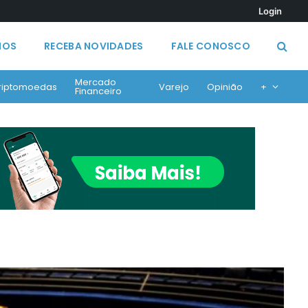
Login
MOS
RECEBA NOVIDADES
FALE CONOSCO
Mercado
riptomoedas
Varejo
Opinião
+
Financeiro