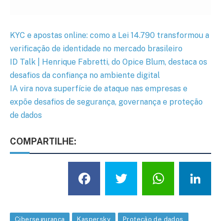
KYC e apostas online: como a Lei 14.790 transformou a
verificação de identidade no mercado brasileiro
ID Talk | Henrique Fabretti, do Opice Blum, destaca os
desafios da confiança no ambiente digital
IA vira nova superfície de ataque nas empresas e
expõe desafios de segurança, governança e proteção
de dados
COMPARTILHE:
Facebook
Twitter
What
L
Cibersegurança
Kaspersky
Proteção de dados