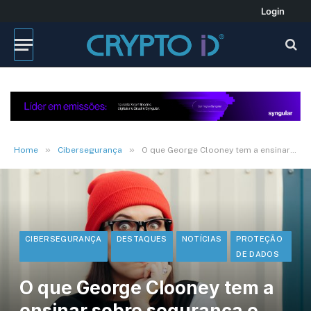
Login
»
»
Home
Cibersegurança
O que George Clooney tem a ensinar sobre segurança e proteção de dados?
CIBERSEGURANÇA
DESTAQUES
NOTÍCIAS
PROTEÇÃO
DE DADOS
O que George Clooney tem a
ensinar sobre segurança e