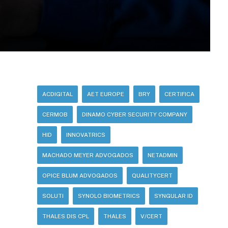
ACDIGITAL
AET EUROPE
BRY
CERTIFICA
CERMOB
DINAMO CYBER SECURITY COMPANY
HID
INNOVATRICS
MACHADO MEYER ADVOGADOS
NETADMIN
OPICE BLUM ADVOGADOS
QUALITYCERT
SOLUTI
SYNOLO BIOMETRICS
SYNGULAR ID
THALES DIS CPL
THALES
V/CERT