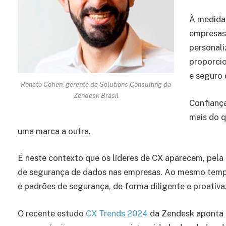
À medida 
empresas,
personali
proporcio
e seguro 
Renato Cohen, gerente de Solutions Consulting da
Zendesk Brasil
Confiança
mais do q
uma marca a outra.
É neste contexto que os líderes de CX aparecem, pela 
de segurança de dados nas empresas. Ao mesmo tem
e padrões de segurança, de forma diligente e proativa
O recente estudo
CX Trends 2024
da Zendesk aponta 