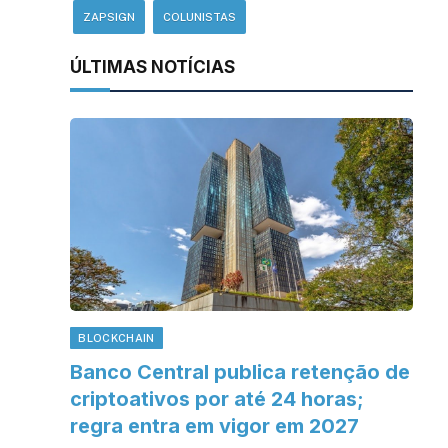
ZAPSIGN
COLUNISTAS
ÚLTIMAS NOTÍCIAS
BLOCKCHAIN
Banco Central publica retenção de
criptoativos por até 24 horas;
regra entra em vigor em 2027