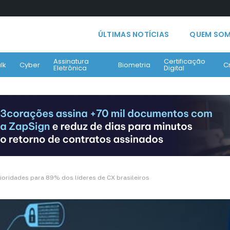
ÚLTIMAS NOTÍCIAS
QUEM SO
Assinatura
Certificação
lk
Cyber
Biometria
C
Eletrônica
Digital
ioridades para 89% dos líderes de CX brasileiros