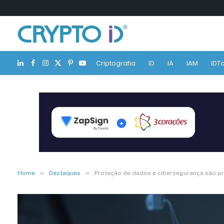
Criptografia
ID
IA
IAM
IDTa
LinkedIn
Facebook
Instagram
X
Pinterest
YouTube
(Twitter)
»
»
Home
Destaques
Proteção de dados e cibersegurança são pr