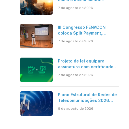
bilionário em pesquisa
7 de agosto de 2026
científica revela a
verdadeira era da
inteligência artificial
III Congresso FENACON
coloca Split Payment,
Reforma Tributária e IA no
7 de agosto de 2026
centro dos debates
Projeto de lei equipara
assinatura com certificado
digital ICP-Brasil ao
7 de agosto de 2026
reconhecimento de firma em
cartório
Plano Estrutural de Redes de
Telecomunicações 2026
aponta avanço da cobertura
6 de agosto de 2026
móvel, mas mantém desafio