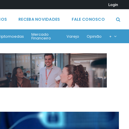
Login
MOS
RECEBA NOVIDADES
FALE CONOSCO
Mercado
riptomoedas
Varejo
Opinião
+
Financeiro