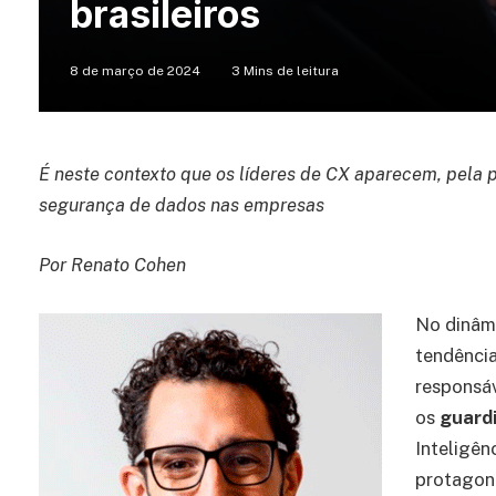
brasileiros
8 de março de 2024
3 Mins de leitura
É neste contexto que os líderes de CX aparecem, pela p
segurança de dados nas empresas
Por Renato Cohen
No dinâmi
tendência
responsáv
os
guardi
Inteligên
protagon