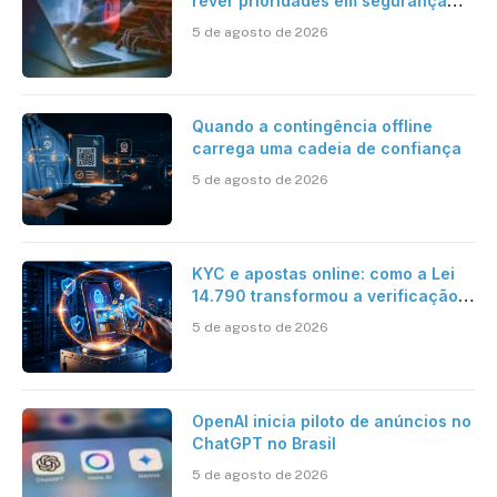
rever prioridades em segurança
cibernética para enfrentar os
5 de agosto de 2026
desafios impostos pela Inteligência
Artificial
Quando a contingência offline
carrega uma cadeia de confiança
5 de agosto de 2026
KYC e apostas online: como a Lei
14.790 transformou a verificação
de identidade no mercado
5 de agosto de 2026
brasileiro
OpenAI inicia piloto de anúncios no
ChatGPT no Brasil
5 de agosto de 2026