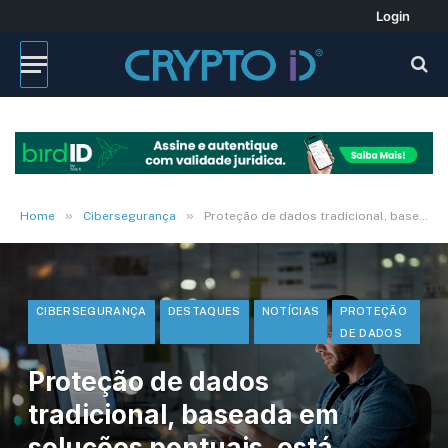
Login
»
»
Home
Cibersegurança
Proteção de dados tradicional, baseada em soluções pontuais, está morta
CIBERSEGURANÇA
DESTAQUES
NOTÍCIAS
PROTEÇÃO
DE DADOS
Proteção de dados
tradicional, baseada em
soluções pontuais, está