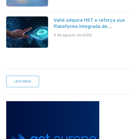
Valid adquire HST e reforça sua
Plataforma Integrada de
Segurança Digital
5 de agosto de 2026
LEIA MAIS