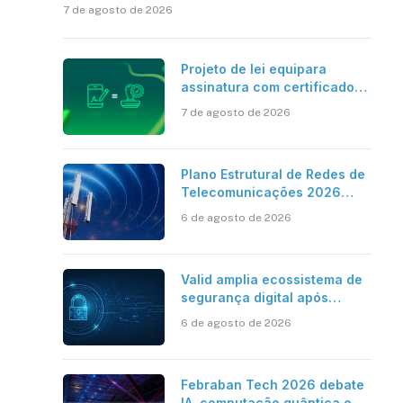
7 de agosto de 2026
Projeto de lei equipara
assinatura com certificado
digital ICP-Brasil ao
7 de agosto de 2026
reconhecimento de firma em
cartório
Plano Estrutural de Redes de
Telecomunicações 2026
aponta avanço da cobertura
6 de agosto de 2026
móvel, mas mantém desafio
Valid amplia ecossistema de
segurança digital após
aquisições da HST e Diazero
6 de agosto de 2026
Febraban Tech 2026 debate
IA, computação quântica e os