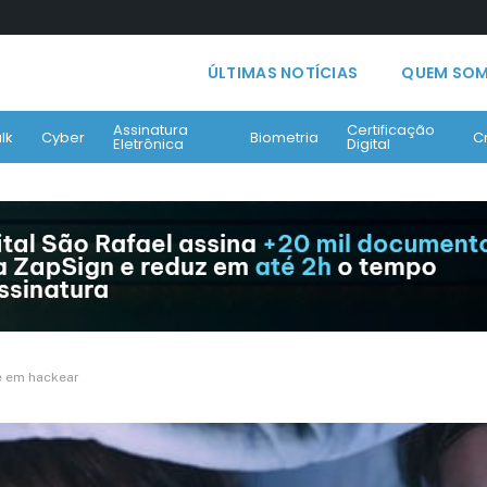
ÚLTIMAS NOTÍCIAS
QUEM SO
Assinatura
Certificação
lk
Cyber
Biometria
C
Eletrônica
Digital
e em hackear