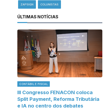
ZAPSIGN
COLUNISTAS
ÚLTIMAS NOTÍCIAS
CONTÁBIL E FISCAL
III Congresso FENACON coloca
Split Payment, Reforma Tributária
e IA no centro dos debates