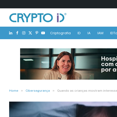
Criptografia
ID
IA
IAM
IDTa
LinkedIn
Facebook
Instagram
X
Pinterest
YouTube
(Twitter)
»
»
Home
Cibersegurança
Quando as crianças mostram interess