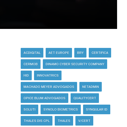
ACDIGITAL
AET EUROPE
BRY
CERTIFICA
CERMOB
DINAMO CYBER SECURITY COMPANY
HID
INNOVATRICS
MACHADO MEYER ADVOGADOS
NETADMIN
OPICE BLUM ADVOGADOS
QUALITYCERT
SOLUTI
SYNOLO BIOMETRICS
SYNGULAR ID
THALES DIS CPL
THALES
V/CERT