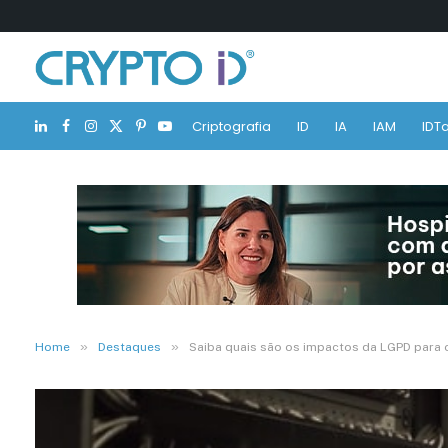
Criptografia
ID
IA
IAM
IDTa
LinkedIn
Facebook
Instagram
X
Pinterest
YouTube
(Twitter)
»
»
Home
Destaques
Saiba quais são os impactos da LGPD para 