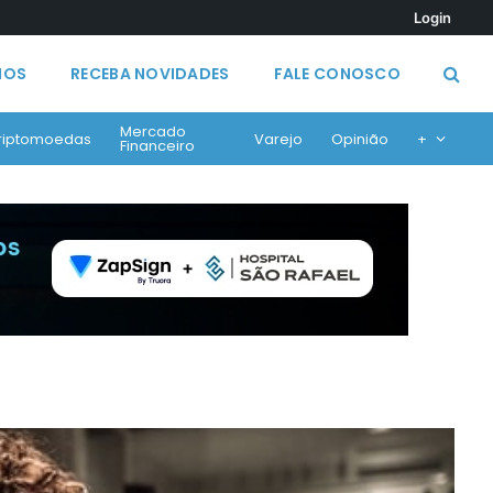
Login
MOS
RECEBA NOVIDADES
FALE CONOSCO
Mercado
riptomoedas
Varejo
Opinião
+
Financeiro