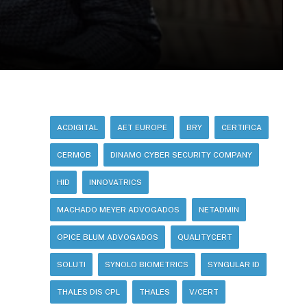
ACDIGITAL
AET EUROPE
BRY
CERTIFICA
CERMOB
DINAMO CYBER SECURITY COMPANY
HID
INNOVATRICS
MACHADO MEYER ADVOGADOS
NETADMIN
OPICE BLUM ADVOGADOS
QUALITYCERT
SOLUTI
SYNOLO BIOMETRICS
SYNGULAR ID
THALES DIS CPL
THALES
V/CERT