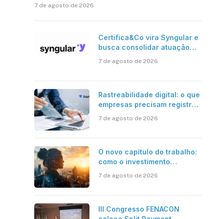
7 de agosto de 2026
Certifica&Co vira Syngular e
busca consolidar atuação
além da certificação digital
7 de agosto de 2026
Rastreabilidade digital: o que
empresas precisam registrar
em jornadas digitais?
7 de agosto de 2026
O novo capítulo do trabalho:
como o investimento
bilionário em pesquisa
7 de agosto de 2026
científica revela a
verdadeira era da
inteligência artificial
III Congresso FENACON
coloca Split Payment,