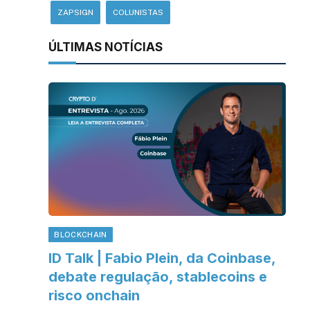
ZAPSIGN
COLUNISTAS
ÚLTIMAS NOTÍCIAS
BLOCKCHAIN
ID Talk | Fabio Plein, da Coinbase,
debate regulação, stablecoins e
risco onchain