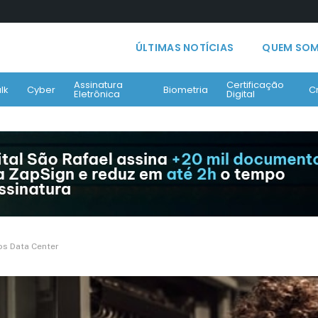
ÚLTIMAS NOTÍCIAS
QUEM SO
Assinatura
Certificação
lk
Cyber
Biometria
C
Eletrônica
Digital
os Data Center