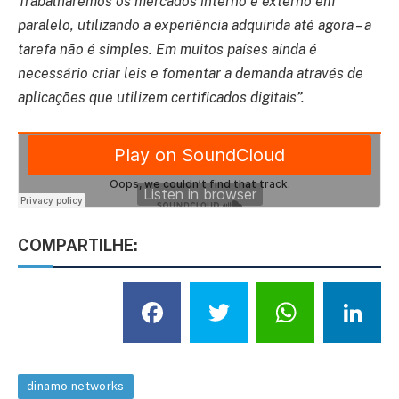
Trabalharemos os mercados interno e externo em
paralelo, utilizando a experiência adquirida até agora – a
tarefa não é simples. Em muitos países ainda é
necessário criar leis e fomentar a demanda através de
aplicações que utilizem certificados digitais”.
COMPARTILHE:
Facebook
Twitter
What
L
dinamo networks