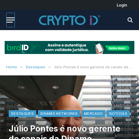
Login
»
»
Home
Destaques
Júlio Pontes é novo gerente de canais da Dinamo Networks – Ouça
DESTAQUES
DINAMO NETWORKS
MERCADO
NOTÍCIAS
Júlio Pontes é novo gerente
de canais da Dinamo