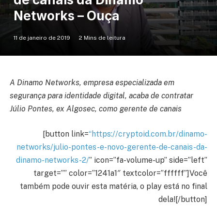
Networks – Ouça
11 de janeiro de 2019
2 Mins de leitura
A Dinamo Networks, empresa especializada em
segurança para identidade digital, acaba de contratar
Júlio Pontes, ex Algosec, como gerente de canais
[button link=
“https://cryptoid.com.br/dinamo-
networks/julio-pontes-e-novo-gerente-de-canais-da-
dinamo-networks-2/
” icon=”fa-volume-up” side=”left”
target=”” color=”1241a1″ textcolor=”ffffff”]Você
também pode ouvir esta matéria, o play está no final
dela![/button]