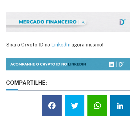
Siga o Crypto ID no
LinkedIn
agora mesmo!
COMPARTILHE:
Facebook
Twitter
What
L