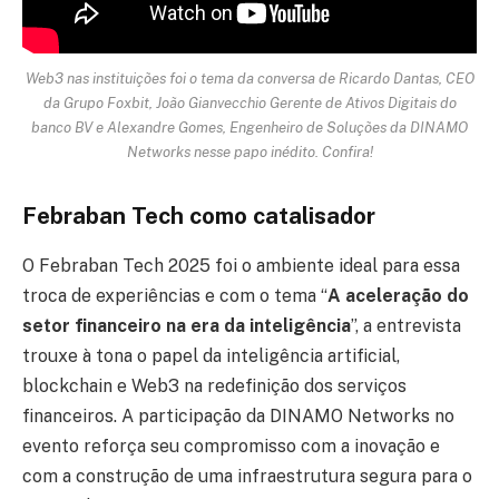
Web3 nas instituições foi o tema da conversa de Ricardo Dantas, CEO
da Grupo Foxbit, João Gianvecchio Gerente de Ativos Digitais do
banco BV e Alexandre Gomes, Engenheiro de Soluções da DINAMO
Networks nesse papo inédito. Confira!
Febraban Tech como catalisador
O Febraban Tech 2025 foi o ambiente ideal para essa
troca de experiências e com o tema “
A aceleração do
setor financeiro na era da inteligência
”, a entrevista
trouxe à tona o papel da inteligência artificial,
blockchain e Web3 na redefinição dos serviços
financeiros. A participação da DINAMO Networks no
evento reforça seu compromisso com a inovação e
com a construção de uma infraestrutura segura para o