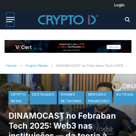
Login
»
»
Home
Crypto News
DINAMOCAST no Febraban Tech 2025: Web3 nas instituições — da teoria à prática
CRYPTO
DESTAQUES
DINAMO
MERCADO
NOTÍCIAS
NEWS
NETWORKS
FINANCEIRO
DINAMOCAST no Febraban
Tech 2025: Web3 nas
instituições — da teoria à