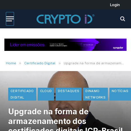
Login
»
»
Home
Certificado Digital
Upgrade na forma de armazenamento dos certificados digitais ICP-Brasil – Por Marco Zanini
CERTIFICADO
CLOUD
DESTAQUES
DINAMO
NOTÍCIAS
DIGITAL
NETWORKS
Upgrade na forma de
armazenamento dos
certificados digitais ICP-Brasil