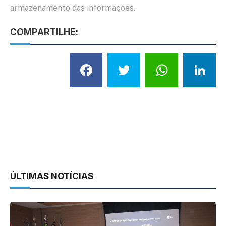
armazenamento das informações.
COMPARTILHE:
Facebook
Twitter
What
L
ÚLTIMAS NOTÍCIAS