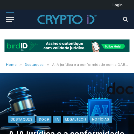
Login
»
»
Home
Destaques
A IA jurídica e a conformidade com a OAB: guia completo
DESTAQUES
DOC9
IA
LEGALTECH
NOTÍCIAS
A IA jurídica e a conformidade