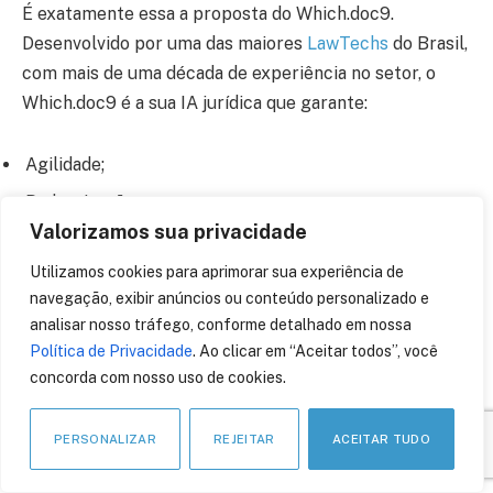
É exatamente essa a proposta do Which.doc9.
Desenvolvido por uma das maiores
LawTechs
do Brasil,
com mais de uma década de experiência no setor, o
Which.doc9 é a sua IA jurídica que garante:
Agilidade;
Padronização;
Valorizamos sua privacidade
Inteligência;
Utilizamos cookies para aprimorar sua experiência de
Ética;
navegação, exibir anúncios ou conteúdo personalizado e
Segurança.
analisar nosso tráfego, conforme detalhado em nossa
Política de Privacidade
. Ao clicar em “Aceitar todos”, você
Conheça o Which.doc9
e aproveite o poder da IA
concorda com nosso uso de cookies.
jurídica para otimizar suas pesquisas, automatizar
documentos e elevar a qualidade do seu trabalho,
PERSONALIZAR
REJEITAR
ACEITAR TUDO
mantendo sempre a sua palavra final e a sua