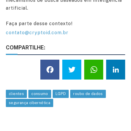
mecanismos de busca baseados em inteligência
artificial.
Faça parte desse contexto!
contato@cryptoid.com.br
COMPARTILHE:
Facebook
Twitter
What
L
clientes
consumo
LGPD
roubo de dados
segurança cibernética