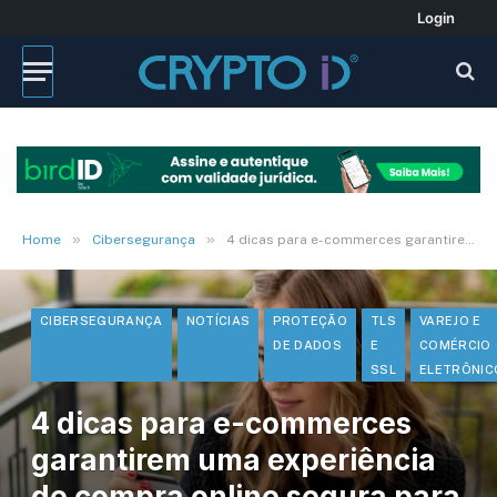
Login
»
»
Home
Cibersegurança
4 dicas para e-commerces garantirem uma experiência de compra online segura para os consumidores
CIBERSEGURANÇA
NOTÍCIAS
PROTEÇÃO
TLS
VAREJO E
DE DADOS
E
COMÉRCIO
SSL
ELETRÔNIC
4 dicas para e-commerces
garantirem uma experiência
de compra online segura para