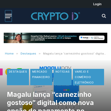
Login
»
»
Home
Destaques
Magalu lança “carnezinho gostoso” digital como nova opção de pagamento no aplicativo
DESTAQUES
MERCADO
NOTÍCIAS
VAREJO E
FINANCEIRO
COMÉRCIO
ELETRÔNICO
Magalu lança “carnezinho
gostoso” digital como nova
opção de pagamento no