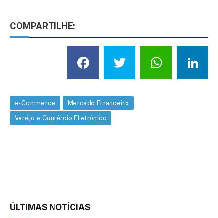
COMPARTILHE:
Facebook
Twitter
What
L
e-Commerce
Mercado Financeiro
Varejo e Comércio Eletrônico
ÚLTIMAS NOTÍCIAS