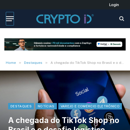
Login
»
»
Home
Destaques
A chegada do TikTok Shop no Brasil e o desafio logístico para o varejo
DESTAQUES
NOTÍCIAS
VAREJO E COMÉRCIO ELETRÔNICO
A chegada do TikTok Shop no
Brasil e o desafio logístico