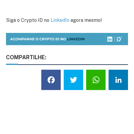
Siga o Crypto ID no
LinkedIn
agora mesmo!
COMPARTILHE:
Facebook
Twitter
What
L