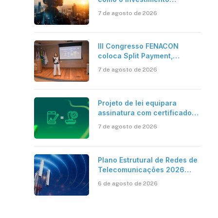
bilionário em pesquisa
7 de agosto de 2026
científica revela a
verdadeira era da
inteligência artificial
III Congresso FENACON
coloca Split Payment,
Reforma Tributária e IA no
7 de agosto de 2026
centro dos debates
Projeto de lei equipara
assinatura com certificado
digital ICP-Brasil ao
7 de agosto de 2026
reconhecimento de firma em
cartório
Plano Estrutural de Redes de
Telecomunicações 2026
aponta avanço da cobertura
6 de agosto de 2026
móvel, mas mantém desafio