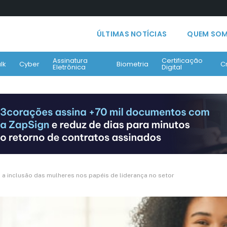
ÚLTIMAS NOTÍCIAS
QUEM SO
Assinatura
Certificação
lk
Cyber
Biometria
C
Eletrônica
Digital
 inclusão das mulheres nos papéis de liderança no setor