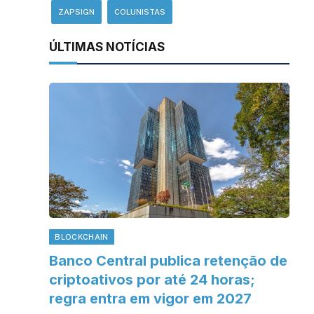
ZAPSIGN
COLUNISTAS
ÚLTIMAS NOTÍCIAS
BLOCKCHAIN
Banco Central publica retenção de
criptoativos por até 24 horas;
regra entra em vigor em 2027