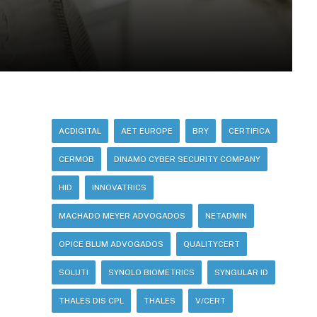
ACDIGITAL
AET EUROPE
BRY
CERTIFICA
CERMOB
DINAMO CYBER SECURITY COMPANY
HID
INNOVATRICS
MACHADO MEYER ADVOGADOS
NETADMIN
OPICE BLUM ADVOGADOS
QUALITYCERT
SOLUTI
SYNOLO BIOMETRICS
SYNGULAR ID
THALES DIS CPL
THALES
V/CERT