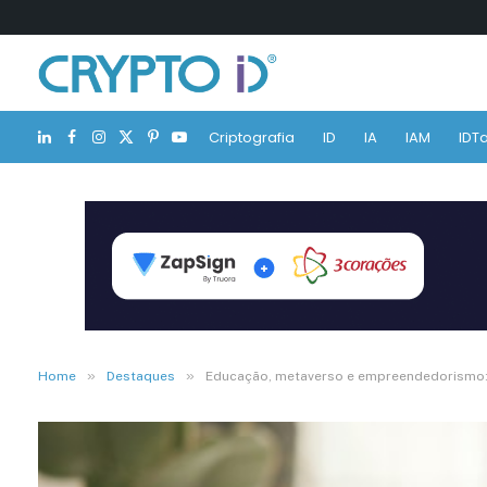
Criptografia
ID
IA
IAM
IDTa
LinkedIn
Facebook
Instagram
X
Pinterest
YouTube
(Twitter)
»
»
Home
Destaques
Educação, metaverso e empreendedorismo: a