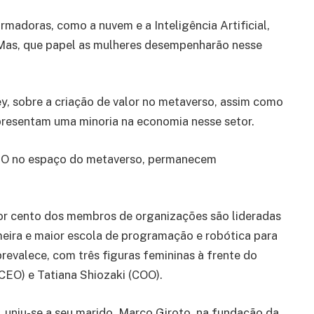
adoras, como a nuvem e a Inteligência Artificial,
 Mas, que papel as mulheres desempenharão nesse
, sobre a criação de valor no metaverso, assim como
presentam uma minoria na economia nesse setor.
CEO no espaço do metaverso, permanecem
por cento dos membros de organizações são lideradas
meira e maior escola de programação e robótica para
prevalece, com três figuras femininas à frente do
CEO) e Tatiana Shiozaki (COO).
 uniu-se a seu marido, Marco Giroto, na fundação da