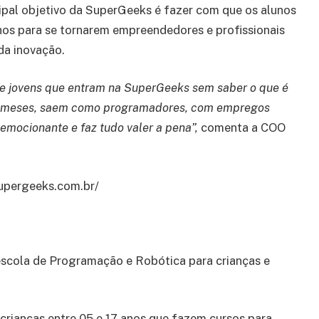
ipal objetivo da SuperGeeks é fazer com que os alunos
hos para se tornarem empreendedores e profissionais
da inovação.
 e jovens que entram na SuperGeeks sem saber o que é
o meses, saem como programadores, com empregos
 emocionante e faz tudo valer a pena”,
comenta a COO
supergeeks.com.br/
escola de Programação e Robótica para crianças e
 crianças entre 05 e 17 anos que fazem cursos para