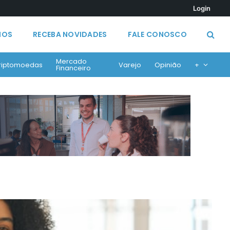
Login
MOS
RECEBA NOVIDADES
FALE CONOSCO
Mercado
riptomoedas
Varejo
Opinião
+
Financeiro