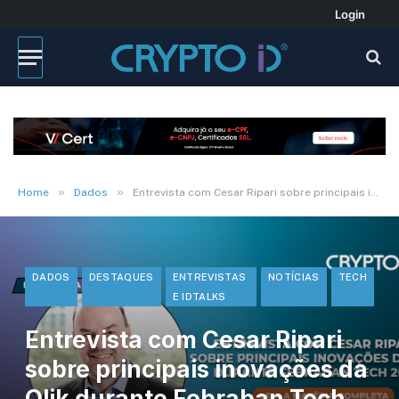
Login
»
»
Home
Dados
Entrevista com Cesar Ripari sobre principais inovações da Qlik durante Febraban Tech 2024
DADOS
DESTAQUES
ENTREVISTAS
NOTÍCIAS
TECH
E IDTALKS
Entrevista com Cesar Ripari
sobre principais inovações da
Qlik durante Febraban Tech