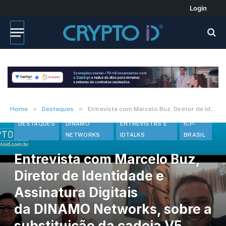
Login
»
»
Home
Destaques
Entrevista com Marcelo Buz, Diretor de Identidade e Assinatura Digitais da DINAMO Networks, sobre a substituição da cadeia V5 pela V13 da ICP-Brasil
DESTAQUES
DINAMO
ENTREVISTAS E
ICP-
NETWORKS
IDTALKS
BRASIL
Entrevista com Marcelo Buz,
Diretor de Identidade e
Assinatura Digitais
da DINAMO Networks, sobre a
substituição da cadeia V5