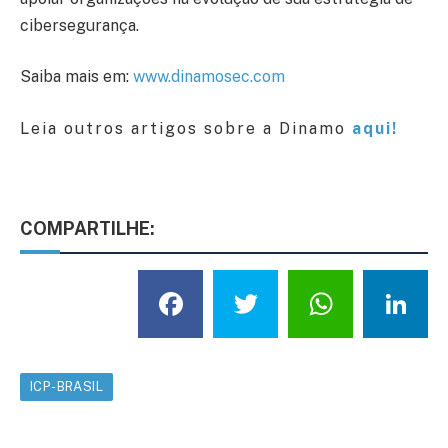
cibersegurança.
Saiba mais em:
www.dinamosec.com
Leia outros artigos sobre a Dinamo
aqui!
COMPARTILHE:
Facebook
Twitter
What
L
ICP-BRASIL