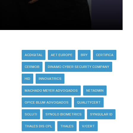
ACDIGITAL
AET EUROPE
BRY
CERTIFICA
CERMOB
DINAMO CYBER SECURITY COMPANY
HID
INNOVATRICS
MACHADO MEYER ADVOGADOS
NETADMIN
OPICE BLUM ADVOGADOS
QUALITYCERT
SOLUTI
SYNOLO BIOMETRICS
SYNGULAR ID
THALES DIS CPL
THALES
V/CERT