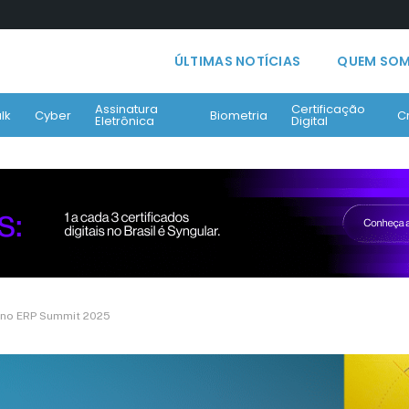
ÚLTIMAS NOTÍCIAS
QUEM SO
Assinatura
Certificação
lk
Cyber
Biometria
C
Eletrônica
Digital
is no ERP Summit 2025