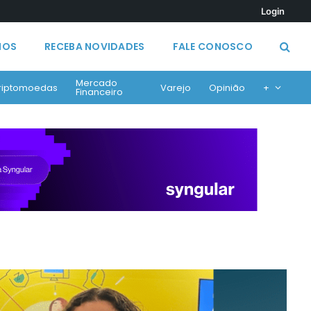
Login
MOS
RECEBA NOVIDADES
FALE CONOSCO
Mercado
riptomoedas
Varejo
Opinião
+
Financeiro