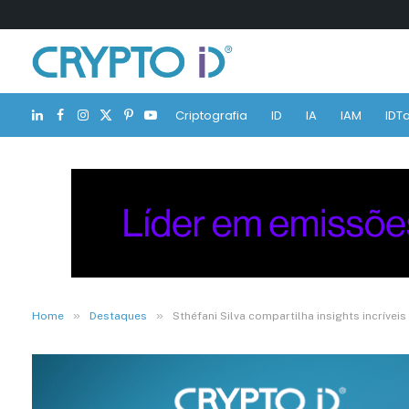
Criptografia
ID
IA
IAM
IDTa
LinkedIn
Facebook
Instagram
X
Pinterest
YouTube
(Twitter)
»
»
Home
Destaques
Sthéfani Silva compartilha insights incríve