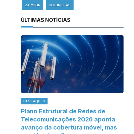
ZAPSIGN
COLUNISTAS
ÚLTIMAS NOTÍCIAS
DESTAQUES
Plano Estrutural de Redes de
Telecomunicações 2026 aponta
avanço da cobertura móvel, mas