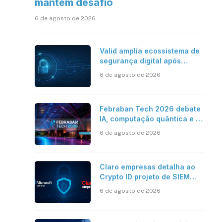
mantém desafio
6 de agosto de 2026
Valid amplia ecossistema de
segurança digital após
aquisições da HST e Diazero
6 de agosto de 2026
Febraban Tech 2026 debate
IA, computação quântica e os
novos desafios da tecnologia
6 de agosto de 2026
bancária
Claro empresas detalha ao
Crypto ID projeto de SIEM
com Microsoft Sentinel, IA e
6 de agosto de 2026
resposta automatizada