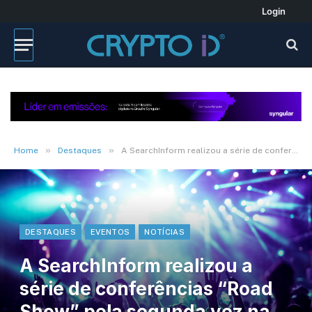
Login
»
»
Home
Destaques
A SearchInform realizou a série de conferências “Road Show” pela segunda vez na América Latina
DESTAQUES
EVENTOS
NOTÍCIAS
A SearchInform realizou a
série de conferências “Road
Show” pela segunda vez na