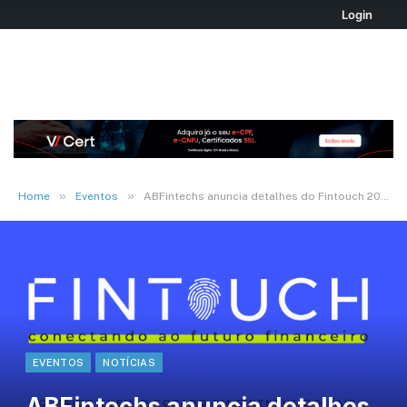
Login
»
»
Home
Eventos
ABFintechs anuncia detalhes do Fintouch 2024
EVENTOS
NOTÍCIAS
ABFintechs anuncia detalhes