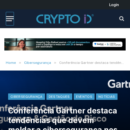
Login
»
»
Home
Cibersegurança
Conferência Gartner destaca tendências que devem moldar a cibersegurança nos próximos anos
CIBERSEGURANÇA
DESTAQUES
EVENTOS
NOTÍCIAS
Conferência Gartner destaca
tendências que devem
moldar a cibersegurança nos