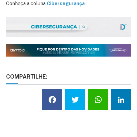
Conheça a coluna
Cibersegurança
.
COMPARTILHE:
Facebook
Twitter
What
L