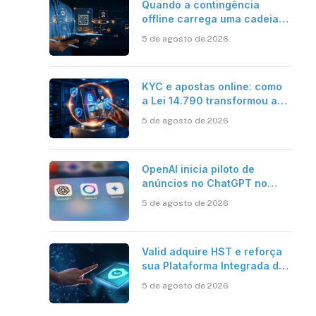
Quando a contingência
offline carrega uma cadeia
de confiança
5 de agosto de 2026
KYC e apostas online: como
a Lei 14.790 transformou a
verificação de identidade no
5 de agosto de 2026
mercado brasileiro
OpenAI inicia piloto de
anúncios no ChatGPT no
Brasil
5 de agosto de 2026
Valid adquire HST e reforça
sua Plataforma Integrada de
Segurança Digital
5 de agosto de 2026