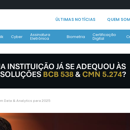
ÚLTIMAS NOTÍCIAS
QUEM SO
Assinatura
Certificação
lk
Cyber
Biometria
C
Eletrônica
Digital
 em Data & Analytics para 2025