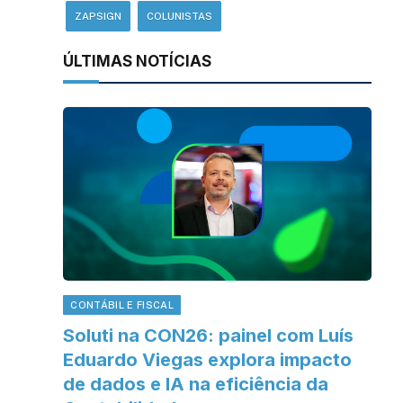
ZAPSIGN
COLUNISTAS
ÚLTIMAS NOTÍCIAS
CONTÁBIL E FISCAL
Soluti na CON26: painel com Luís
Eduardo Viegas explora impacto
de dados e IA na eficiência da