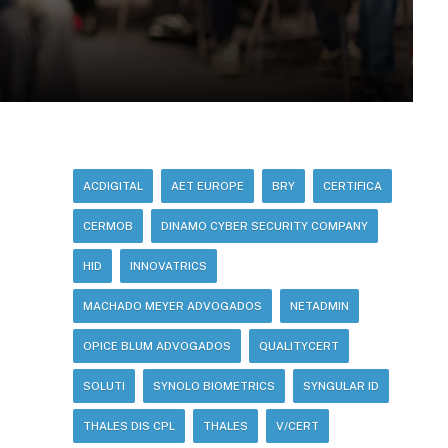
ACDIGITAL
AET EUROPE
BRY
CERTIFICA
CERMOB
DINAMO CYBER SECURITY COMPANY
HID
INNOVATRICS
MACHADO MEYER ADVOGADOS
NETADMIN
OPICE BLUM ADVOGADOS
QUALITYCERT
SOLUTI
SYNOLO BIOMETRICS
SYNGULAR ID
THALES DIS CPL
THALES
V/CERT