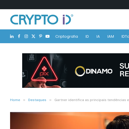
Criptografia
ID
IA
IAM
IDTa
LinkedIn
Facebook
Instagram
X
Pinterest
YouTube
(Twitter)
»
»
Home
Destaques
Gartner identifica as principais tendências