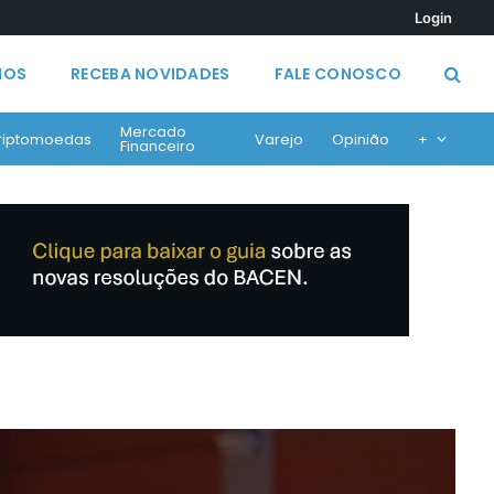
Login
MOS
RECEBA NOVIDADES
FALE CONOSCO
Mercado
riptomoedas
Varejo
Opinião
+
Financeiro