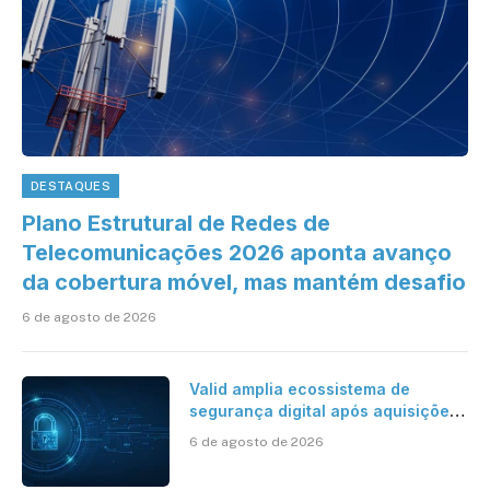
DESTAQUES
Plano Estrutural de Redes de
Telecomunicações 2026 aponta avanço
da cobertura móvel, mas mantém desafio
6 de agosto de 2026
Valid amplia ecossistema de
segurança digital após aquisições
da HST e Diazero
6 de agosto de 2026