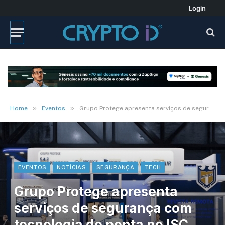
Login
»
»
Home
Eventos
Grupo Protege apresenta serviços de segurança com tecnologia de ponta no ISC 2025
EVENTOS
NOTÍCIAS
SEGURANÇA
TECH
Grupo Protege apresenta
serviços de segurança com
tecnologia de ponta no ISC