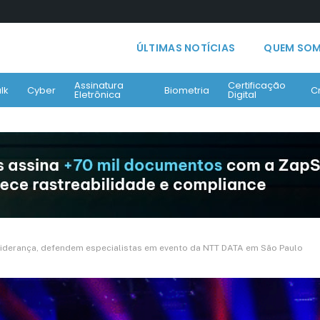
ÚLTIMAS NOTÍCIAS
QUEM SO
Assinatura
Certificação
lk
Cyber
Biometria
C
Eletrônica
Digital
liderança, defendem especialistas em evento da NTT DATA em São Paulo