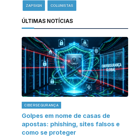
ZAPSIGN
COLUNISTAS
ÚLTIMAS NOTÍCIAS
CIBERSEGURANÇA
Golpes em nome de casas de
apostas: phishing, sites falsos e
como se proteger