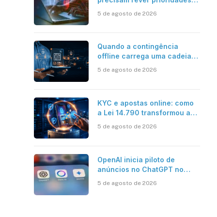
em segurança cibernética
5 de agosto de 2026
para enfrentar os desafios
impostos pela Inteligência
Artificial
Quando a contingência
offline carrega uma cadeia
de confiança
5 de agosto de 2026
KYC e apostas online: como
a Lei 14.790 transformou a
verificação de identidade no
5 de agosto de 2026
mercado brasileiro
OpenAI inicia piloto de
anúncios no ChatGPT no
Brasil
5 de agosto de 2026