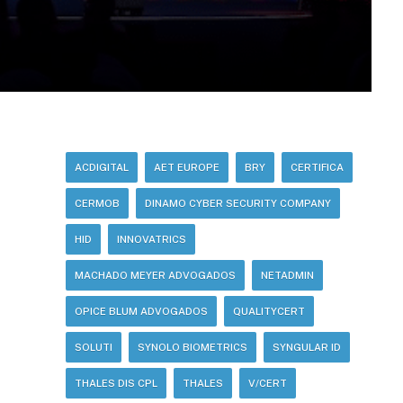
ACDIGITAL
AET EUROPE
BRY
CERTIFICA
CERMOB
DINAMO CYBER SECURITY COMPANY
HID
INNOVATRICS
MACHADO MEYER ADVOGADOS
NETADMIN
OPICE BLUM ADVOGADOS
QUALITYCERT
SOLUTI
SYNOLO BIOMETRICS
SYNGULAR ID
THALES DIS CPL
THALES
V/CERT