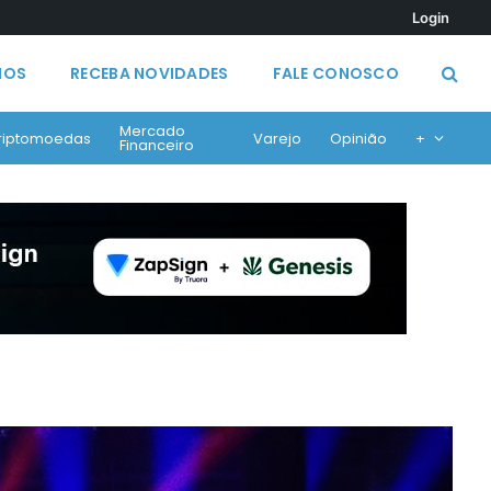
Login
MOS
RECEBA NOVIDADES
FALE CONOSCO
Mercado
riptomoedas
Varejo
Opinião
+
Financeiro