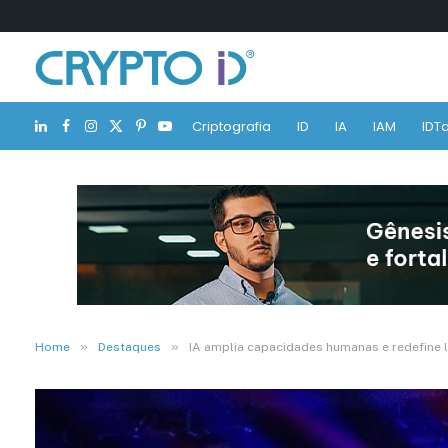
Criptografia
ID
IA
IAM
IDTa
LinkedIn
Facebook
Instagram
X
Pinterest
YouTube
(Twitter)
»
»
Home
Destaques
IA amplia capacidades humanas e redefine 